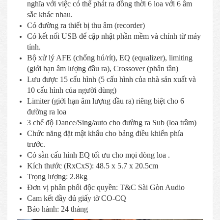
nghĩa với việc có thể phát ra đồng thời 6 loa với 6 âm
sắc khác nhau.
Có đường ra thiết bị thu âm (recorder)
Có kết nối USB để cập nhật phần mềm và chỉnh từ máy
tính.
Bộ xử lý AFE (chống hú/rít), EQ (equalizer), limiting
(giới hạn âm lượng đầu ra), Crossover (phân tần)
Lưu được 15 cấu hình (5 cấu hình của nhà sản xuất và
10 cấu hình của người dùng)
Limiter (giới hạn âm lượng đầu ra) riêng biệt cho 6
đường ra loa
3 chế độ Dance/Sing/auto cho đường ra Sub (loa trầm)
Chức năng đặt mật khẩu cho bảng điều khiển phía
trước.
Có sẵn cấu hình EQ tối ưu cho mọi dòng loa .
Kích thước (RxCxS): 48.5 x 5.7 x 20.5cm
Trọng lượng: 2.8kg
Đơn vị phân phối độc quyền: T&C Sài Gòn Audio
Cam kết đầy đủ giấy tờ CO-CQ
Bảo hành: 24 tháng