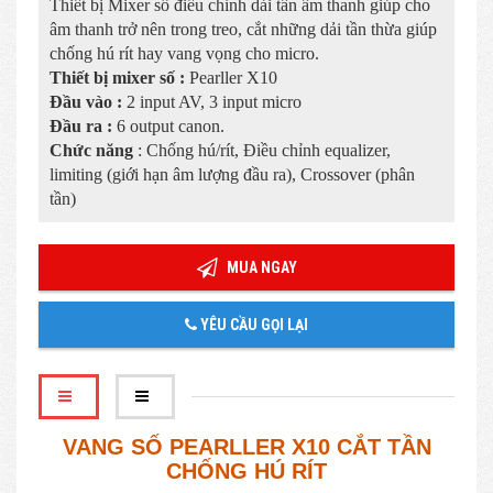
Thiết bị Mixer số điều chỉnh dải tần âm thanh giúp cho
âm thanh trở nên trong treo, cắt những dải tần thừa giúp
chống hú rít hay vang vọng cho micro.
Thiết bị mixer số :
Pearller X10
Đầu vào :
2 input AV, 3 input micro
Đầu ra :
6 output canon.
Chức năng
: Chống hú/rít, Điều chỉnh equalizer,
limiting (giới hạn âm lượng đầu ra), Crossover (phân
tần)
MUA NGAY
YÊU CẦU GỌI LẠI
VANG SỐ PEARLLER X10 CẮT TẦN
CHỐNG HÚ RÍT