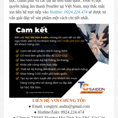
học, chính phủ và các dự án trên toàn quốc. Đơn vị độc
quyền hãng âm thanh Pearller tại Việt Nam, mọi thắc mắc
xin liên hệ trực tiếp vào
Hotline: 0924.224.474
sẽ được tư
vấn giải đáp về sản phẩm một cách chi tiết nhất.
LIÊN HỆ VỚI CHÚNG TÔI:
● Email: congtytc.audio@gmail.com
● Hotline/Zalo: 0924.224.474
● Công ty TNHH Thương Mại Dịch Vụ T&C Sài Gòn