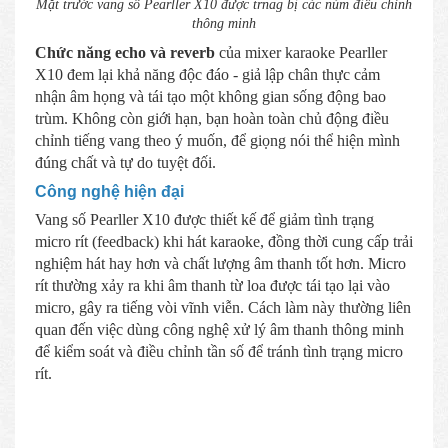
Mặt trước vang số Pearller X10 được trnag bị các núm điều chỉnh
thông minh
Chức năng echo và reverb
của mixer karaoke Pearller
X10 đem lại khả năng độc đáo - giả lập chân thực cảm
nhận âm họng và tái tạo một không gian sống động bao
trùm. Không còn giới hạn, bạn hoàn toàn chủ động điều
chỉnh tiếng vang theo ý muốn, để giọng nói thể hiện mình
đúng chất và tự do tuyệt đối.
Công nghệ hiện đại
Vang số Pearller X10 được thiết kế để giảm tình trạng
micro rít (feedback) khi hát karaoke, đồng thời cung cấp trải
nghiệm hát hay hơn và chất lượng âm thanh tốt hơn. Micro
rít thường xảy ra khi âm thanh từ loa được tái tạo lại vào
micro, gây ra tiếng vòi vĩnh viễn. Cách làm này thường liên
quan đến việc dùng công nghệ xử lý âm thanh thông minh
để kiểm soát và điều chỉnh tần số để tránh tình trạng micro
rít.