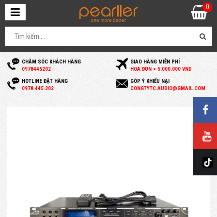
0
CHĂM SÓC KHÁCH HÀNG
GIAO HÀNG MIỄN PHÍ
0
978445202
HOÁ ĐƠN > 5.000.000 VND
HOTLINE ĐẶT HÀNG
GÓP Ý KHIẾU NẠI
0
978.445.202
C
ONGTYTC.AUDIO@GMAIL.COM