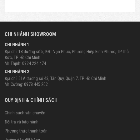
CHI NHÁNH SHOWROOM
CHI NHÁNH 1
Địa chỉ: 18 đường số 5, KĐT Vạn Phúc, Phường Hiệp Bình Phước, TP.Thủ
Đức, TP. Hồ Chí Minh.
Mr. Thịnh: 0924.224.474
CHI NHÁNH 2
Địa chỉ: 51A đường số 43, Tân Quy, Quận 7, TP. Hồ Chí Minh
Mr. Cường: 0978.445.202
QUY ĐỊNH & CHÍNH SÁCH
Chính sách vận chuyển
Đổi trả và bảo hành
Phương thức thanh toán
Hướng dẫn đặt hàng