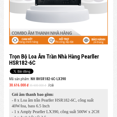
Trọn Bộ Loa Âm Trần Nhà Hàng Pearller
HSR182-6C
Mã sản phẩm:
NH 8HSR182-6C-LX390
30.616.000 đ
/cái
35.600.000 đ
Gói âm thanh bao gồm:
- 8 x Loa âm trần Pearller HSR182-6C, công suất
40W/loa, bass 6.5 Inch
- 1 x Amply Pearller LX390, công suất 500W x 2CH