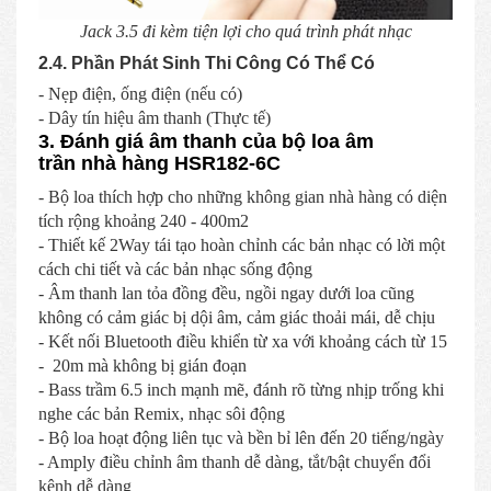
Jack 3.5 đi kèm tiện lợi cho quá trình phát nhạc
2.4. Phần Phát Sinh Thi Công Có Thể Có
- Nẹp điện, ống điện (nếu có)
- Dây tín hiệu âm thanh (Thực tế)
3. Đánh giá âm thanh của bộ loa âm
trần nhà hàng HSR182-6C
- Bộ loa thích hợp cho những không gian nhà hàng có diện
tích rộng khoảng 240 - 400m2
- Thiết kế 2Way tái tạo hoàn chỉnh các bản nhạc có lời một
cách chi tiết và các bản nhạc sống động
- Âm thanh lan tỏa đồng đều, ngồi ngay dưới loa cũng
không có cảm giác bị dội âm, cảm giác thoải mái, dễ chịu
- Kết nối Bluetooth điều khiển từ xa với khoảng cách từ 15
- 20m mà không bị gián đoạn
- Bass trầm 6.5 inch mạnh mẽ, đánh rõ từng nhịp trống khi
nghe các bản Remix, nhạc sôi động
- Bộ loa hoạt động liên tục và bền bỉ lên đến 20 tiếng/ngày
- Amply điều chỉnh âm thanh dễ dàng, tắt/bật chuyển đổi
kênh dễ dàng