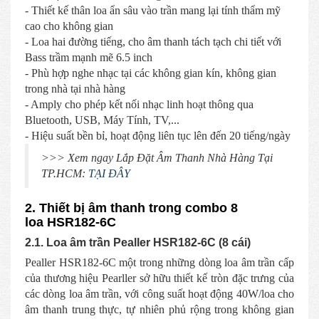
- Thiết kế thân loa ẩn sâu vào trần mang lại tính thẩm mỹ
cao cho không gian
- Loa hai đường tiếng, cho âm thanh tách tạch chi tiết với
Bass trầm mạnh mẽ 6.5 inch
- Phù hợp nghe nhạc tại các không gian kín, không gian
trong nhà tại nhà hàng
- Amply cho phép kết nối nhạc linh hoạt thông qua
Bluetooth, USB, Máy Tính, TV,...
- Hiệu suất bền bỉ, hoạt động liên tục lên đến 20 tiếng/ngày
>>> Xem ngay Lắp Đặt Âm Thanh Nhà Hàng Tại
TP.HCM:
TẠI ĐÂY
2. Thiết bị âm thanh trong combo 8
loa HSR182-6C
2.1. Loa âm trần Pealler HSR182-6C (8 cái)
Pealler HSR182-6C một trong những dòng loa âm trần cấp
của thương hiệu Pearller sở hữu thiết kế tròn đặc trưng của
các dòng loa âm trần, với công suất hoạt động 40W/loa cho
âm thanh trung thực, tự nhiên phủ rộng trong không gian