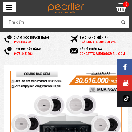
0
CHĂM SÓC KHÁCH HÀNG
GIAO HÀNG MIỄN PHÍ
0
978445202
HOÁ ĐƠN > 5.000.000 VND
HOTLINE ĐẶT HÀNG
GÓP Ý KHIẾU NẠI
0
978.445.202
C
ONGTYTC.AUDIO@GMAIL.COM