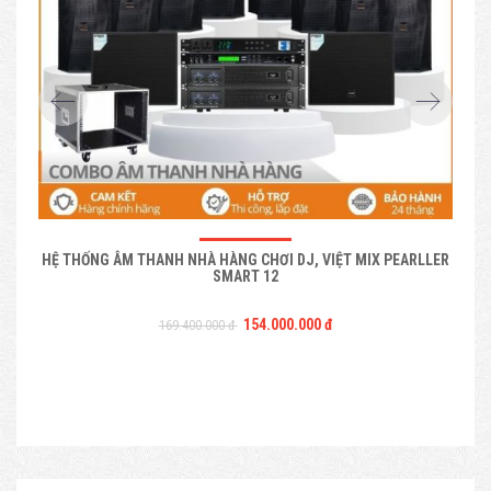
HỆ THỐNG ÂM THANH NHÀ HÀNG CHƠI DJ, VIỆT MIX PEARLLER
HỆ 
SMART 12
154.000.000 đ
169.400.000 đ