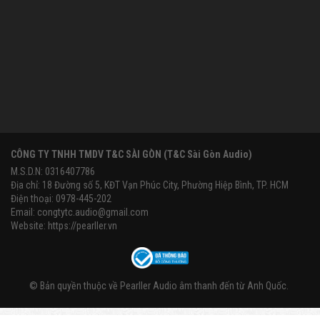
CÔNG TY TNHH TMDV T&C SÀI GÒN (T&C Sài Gòn Audio)
M.S.D.N: 0316407786
Địa chỉ: 18 Đường số 5, KĐT Vạn Phúc City, Phường Hiệp Bình, TP. HCM
Điện thoại: 0978-445-202
Email:
congtytc.audio@gmail.com
Website:
https://pearller.vn
© Bản quyền thuộc về
Pearller Audio âm thanh đến từ Anh Quốc
.