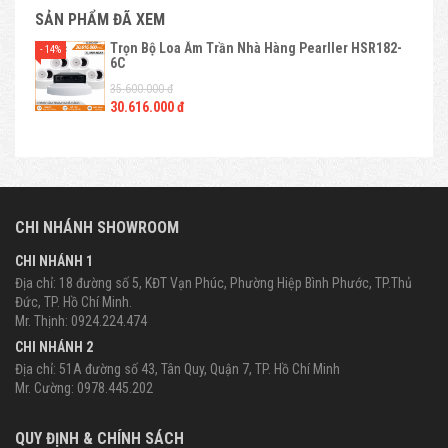
SẢN PHẨM ĐÃ XEM
Trọn Bộ Loa Âm Trần Nhà Hàng Pearller HSR182-
- 14%
6C
35.600.000 đ
30.616.000 đ
CHI NHÁNH SHOWROOM
CHI NHÁNH 1
Địa chỉ: 18 đường số 5, KĐT Vạn Phúc, Phường Hiệp Bình Phước, TP.Thủ
Đức, TP. Hồ Chí Minh.
Mr. Thịnh: 0924.224.474
CHI NHÁNH 2
Địa chỉ: 51A đường số 43, Tân Quy, Quận 7, TP. Hồ Chí Minh
Mr. Cường: 0978.445.202
QUY ĐỊNH & CHÍNH SÁCH