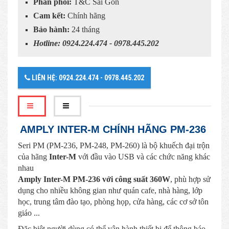
Phân phối:
T&C Sài Gòn
Cam kết:
Chính hãng
Bảo hành:
24 tháng
Hotline: 0924.224.474 - 0978.445.202
LIÊN HỆ: 0924.224.474 - 0978.445.202
AMPLY INTER-M CHÍNH HÃNG PM-236
Seri PM (PM-236, PM-248, PM-260) là bộ khuếch đại trộn
của hãng
Inter-M
với đầu vào USB và các chức năng khác
nhau
Amply Inter-M PM-236 với công suất 360W
, phù hợp sử
dụng cho nhiều không gian như quán cafe, nhà hàng, lớp
học, trung tâm đào tạo, phòng họp, cửa hàng, các cơ sở tôn
giáo ...
Đặc biệt người dùng có thể vận hành thiết bị để thông báo