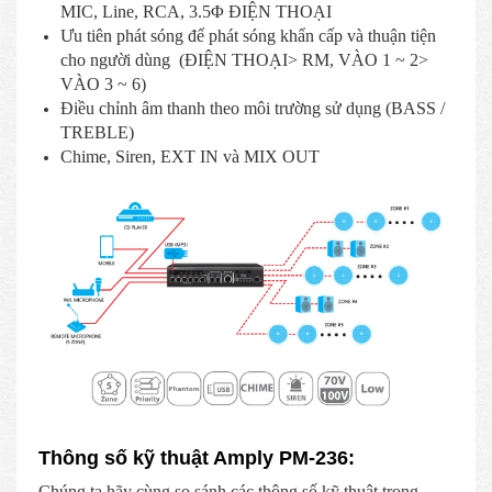
MIC, Line, RCA, 3.5Φ ĐIỆN THOẠI
Ưu tiên phát sóng để phát sóng khẩn cấp và thuận tiện
cho người dùng (ĐIỆN THOẠI> RM, VÀO 1 ~ 2>
VÀO 3 ~ 6)
Điều chỉnh âm thanh theo môi trường sử dụng (BASS /
TREBLE)
Chime, Siren, EXT IN và MIX OUT
Thông số kỹ thuật Amply PM-236:
Chúng ta hãy cùng so sánh các thông số kỹ thuật trong