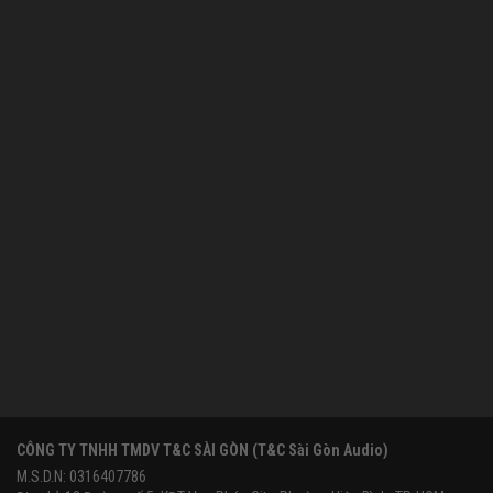
CÔNG TY TNHH TMDV T&C SÀI GÒN (T&C Sài Gòn Audio)
M.S.D.N: 0316407786