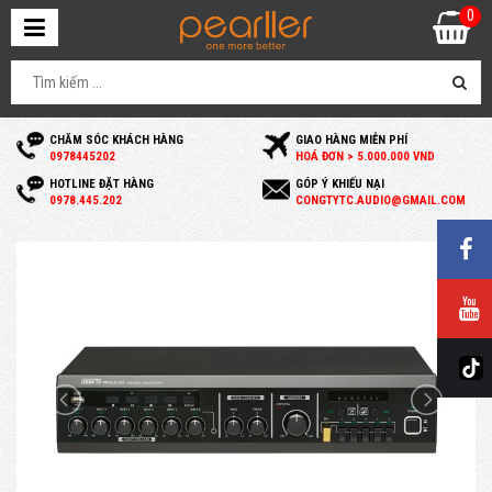
0
CHĂM SÓC KHÁCH HÀNG
GIAO HÀNG MIỄN PHÍ
0
978445202
HOÁ ĐƠN > 5.000.000 VND
HOTLINE ĐẶT HÀNG
GÓP Ý KHIẾU NẠI
0
978.445.202
C
ONGTYTC.AUDIO@GMAIL.COM