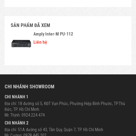
SẢN PHẨM ĐÃ XEM
Amply Inter-M PU-112
Liên hệ
CHI NHÁNH SHOWROOM
CHI NHÁNH 1
Địa chỉ: 18 đường số 5, KĐT Vạn Phúc, Phường Hiệp Bình Phước, TP.Thủ
Đức, TP. Hồ Chí Minh.
Mr. Thịnh: 0924.224.474
CHI NHÁNH 2
Địa chỉ: 51A đường số 43, Tân Quy, Quận 7, TP. Hồ Chí Minh
Mr. Cường: 0978.445.202