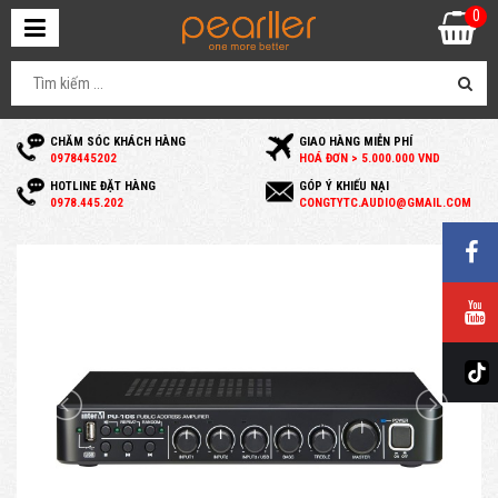
0
CHĂM SÓC KHÁCH HÀNG
GIAO HÀNG MIỄN PHÍ
0
978445202
HOÁ ĐƠN > 5.000.000 VND
HOTLINE ĐẶT HÀNG
GÓP Ý KHIẾU NẠI
0
978.445.202
C
ONGTYTC.AUDIO@GMAIL.COM