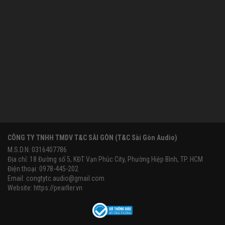
CÔNG TY TNHH TMDV T&C SÀI GÒN (T&C Sài Gòn Audio)
M.S.D.N: 0316407786
Địa chỉ: 18 Đường số 5, KĐT Vạn Phúc City, Phường Hiệp Bình, TP. HCM
Điện thoại: 0978-445-202
Email:
congtytc.audio@gmail.com
Website:
https://pearller.vn