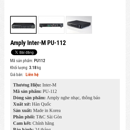
Amply Inter-M PU-112
Mã sản phẩm:
PU112
Khối lượng:
3.18
kg
Giá bán:
Liên hệ
Thương Hiệu:
Inter-M
Mã sản phẩm:
PU-112
Dòng sản phẩm:
Amply nghe nhạc, thông báo
Xuất xứ:
Hàn Quốc
Sản xuất:
Made in Korea
Phân phối:
T&C Sài Gòn
Cam kết:
Chính hãng
Bảo hành:
24 tháng