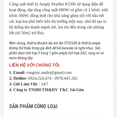
Công suất thiết bị Amply Pearller P2500 sử dụng điện để
hoạt động, đạt tổng công suất 600W và gồm có 2 kênh, mỗi
kênh 300W, đồng thời cho khả năng ghép nối với hầu hết
các loại loa phổ biến trên thị trường hiện nay, nhờ đó tạo ra
hệ thống âm thanh mạnh mẽ, lan tỏa đều trong căn phòng
lớn (từ 50m2 trở lên).
Nhìn chung, thiết bị khuếch đại âm tần STV2500 là thiết bị amply
không thể thiếu trong gia đình để hát karaoke và nghe nhạc. Sản
phẩm được tích hợp 3 trong 1 gồm amply tích hợp DAC, vang số và
micro không dây.
LIÊN HỆ VỚI CHÚNG TÔI.
1. Email:
congtytc.audio@gmail.com
2. Hotline
: 0924.224.474 - 0978.445.202
3. Giờ Làm Việc
: 24/7
4
.
Công ty TNHH TM&DV T&C Sài Gòn
SẢN PHẨM CÙNG LOẠI