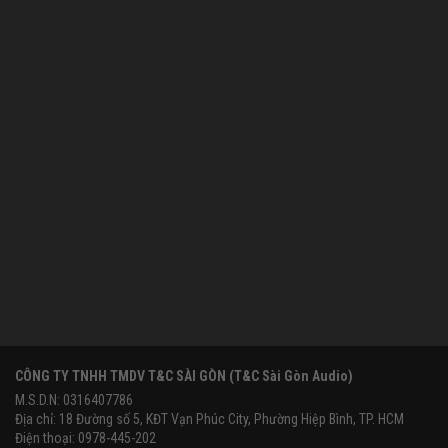
CÔNG TY TNHH TMDV T&C SÀI GÒN (T&C Sài Gòn Audio)
M.S.D.N: 0316407786
Địa chỉ: 18 Đường số 5, KĐT Vạn Phúc City, Phường Hiệp Bình, TP. HCM
Điện thoại: 0978-445-202