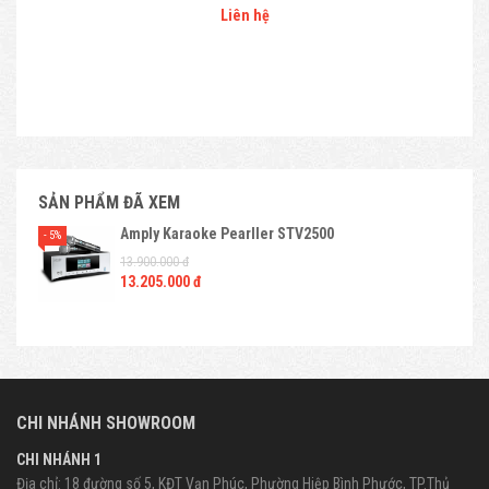
Liên hệ
SẢN PHẨM ĐÃ XEM
Amply Karaoke Pearller STV2500
- 5%
13.900.000 đ
13.205.000 đ
CHI NHÁNH SHOWROOM
CHI NHÁNH 1
Địa chỉ: 18 đường số 5, KĐT Vạn Phúc, Phường Hiệp Bình Phước, TP.Thủ