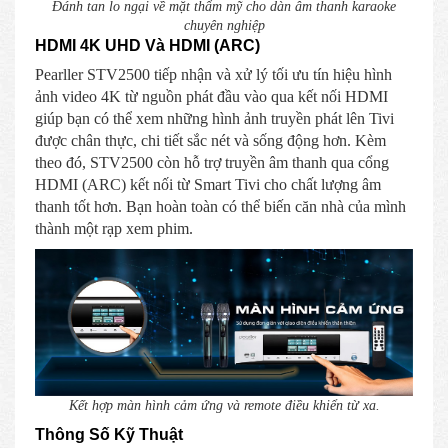
Đánh tan lo ngại về mặt thẩm mỹ cho dàn âm thanh karaoke
chuyên nghiệp
HDMI 4K UHD Và HDMI (ARC)
Pearller STV2500 tiếp nhận và xử lý tối ưu tín hiệu hình
ảnh video 4K từ nguồn phát đầu vào qua kết nối HDMI
giúp bạn có thể xem những hình ảnh truyền phát lên Tivi
được chân thực, chi tiết sắc nét và sống động hơn. Kèm
theo đó, STV2500 còn hỗ trợ truyền âm thanh qua cổng
HDMI (ARC) kết nối từ Smart Tivi cho chất lượng âm
thanh tốt hơn. Bạn hoàn toàn có thể biến căn nhà của mình
thành một rạp xem phim.
Kết hợp màn hình cảm ứng và remote điều khiển từ xa.
Thông Số Kỹ Thuật