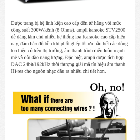
Được trang bị hệ linh kiện cao cấp đến từ hãng với mức
công suất 300W/kênh (8 Ohms), ampli karaoke STV2500
dễ dàng làm chủ nhiều hệ thống loa Karaoke cao cấp hiện
nay, đảm bảo độ bền khi phối ghép tối ưu hầu hết các dòng
loa hiện có trên thị trường, âm thanh trình diễn luôn mạnh
mẽ và dồi dào năng lượng. Đặc biệt, ampli được tích hợp
DAC 24bit/192kHz thời thượng giải mã tín hiệu âm thanh
Hi-res cho nguồn nhạc đầu ra nhiều chi tiết hơn.