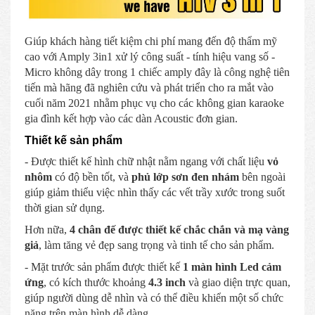
Giúp khách hàng tiết kiệm chi phí mang đến độ thẩm mỹ
cao với Amply 3in1 xử lý công suất - tính hiệu vang số -
Micro không dây trong 1 chiếc amply đây là công nghệ tiên
tiến mà hãng đã nghiên cứu và phát triển cho ra mắt vào
cuối năm 2021 nhằm phục vụ cho các không gian karaoke
gia đình kết hợp vào các dàn Acoustic đơn gian.
Thiết kế sản phẩm
- Được thiết kế hình chữ nhật nằm ngang với chất liệu
vỏ
nhôm
có độ bền tốt, và
phủ lớp sơn đen nhám
bên ngoài
giúp giảm thiểu việc nhìn thấy các vết trầy xước trong suốt
thời gian sử dụng.
Hơn nữa,
4 chân đế được thiết kế chắc chắn và mạ vàng
giả
, làm tăng vẻ đẹp sang trọng và tinh tế cho sản phẩm.
- Mặt trước sản phẩm được thiết kế
1 màn hình Led
cảm
ứng
, có kích thước khoảng
4.3 inch
và giao diện trực quan,
giúp người dùng dễ nhìn và có thể điều khiển một số chức
năng trên màn hình dễ dàng.