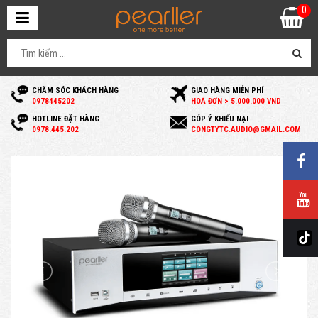
0
CHĂM SÓC KHÁCH HÀNG
GIAO HÀNG MIỄN PHÍ
0
978445202
HOÁ ĐƠN > 5.000.000 VND
HOTLINE ĐẶT HÀNG
GÓP Ý KHIẾU NẠI
0
978.445.202
C
ONGTYTC.AUDIO@GMAIL.COM