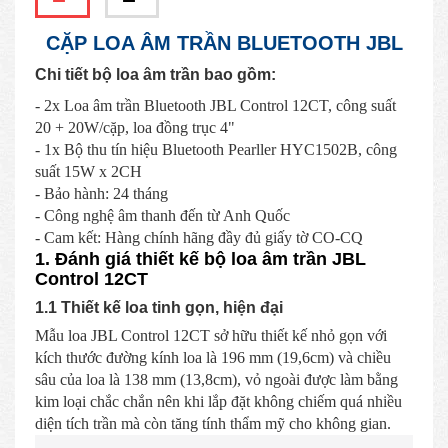
CẶP LOA ÂM TRẦN BLUETOOTH JBL
Chi tiết bộ loa âm trần bao gồm:
- 2x Loa âm trần Bluetooth JBL Control 12CT, công suất
20 + 20W/cặp, loa đồng trục 4"
- 1x Bộ thu tín hiệu Bluetooth Pearller HYC1502B, công
suất 15W x 2CH
- Bảo hành: 24 tháng
- Công nghệ âm thanh đến từ Anh Quốc
- Cam kết: Hàng chính hãng đầy đủ giấy tờ CO-CQ
1. Đánh giá thiết kế bộ loa âm trần JBL
Control 12CT
1.1 Thiết kế loa tinh gọn, hiện đại
Mẫu loa JBL Control 12CT sở hữu thiết kế nhỏ gọn với
kích thước đường kính loa là 196 mm (19,6cm) và chiều
sâu của loa là 138 mm (13,8cm), vỏ ngoài được làm bằng
kim loại chắc chắn nên khi lắp đặt không chiếm quá nhiều
diện tích trần mà còn tăng tính thẩm mỹ cho không gian.