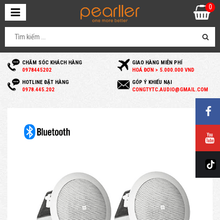
0
CHĂM SÓC KHÁCH HÀNG
GIAO HÀNG MIỄN PHÍ
0
978445202
HOÁ ĐƠN > 5.000.000 VND
HOTLINE ĐẶT HÀNG
GÓP Ý KHIẾU NẠI
0
978.445.202
C
ONGTYTC.AUDIO@GMAIL.COM