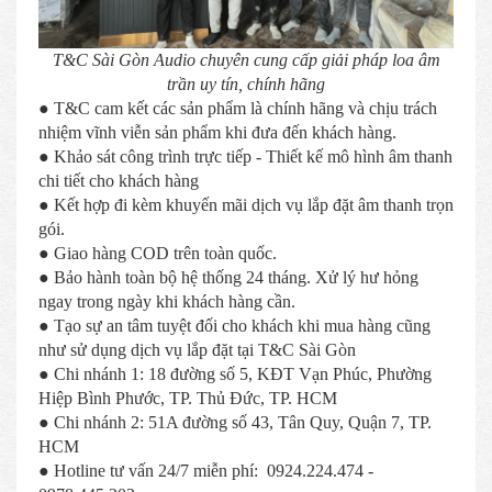
T&C Sài Gòn Audio chuyên cung cấp giải pháp loa âm
trần uy tín, chính hãng
● T&C cam kết các sản phẩm là chính hãng và chịu trách
nhiệm vĩnh viễn sản phẩm khi đưa đến khách hàng.
● Khảo sát công trình trực tiếp - Thiết kế mô hình âm thanh
chi tiết cho khách hàng
● Kết hợp đi kèm khuyến mãi dịch vụ lắp đặt âm thanh trọn
gói.
● Giao hàng COD trên toàn quốc.
● Bảo hành toàn bộ hệ thống 24 tháng. Xử lý hư hỏng
ngay trong ngày khi khách hàng cần.
● Tạo sự an tâm tuyệt đối cho khách khi mua hàng cũng
như sử dụng dịch vụ lắp đặt tại T&C Sài Gòn
● Chi nhánh 1: 18 đường số 5, KĐT Vạn Phúc, Phường
Hiệp Bình Phước, TP. Thủ Đức, TP. HCM
● Chi nhánh 2: 51A đường số 43, Tân Quy, Quận 7, TP.
HCM
● Hotline tư vấn 24/7 miễn phí: 0924.224.474 -