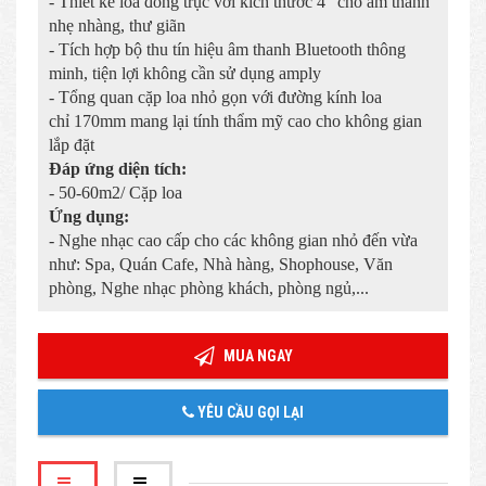
- Thiết kế loa đồng trục với kích thước 4" cho âm thanh
nhẹ nhàng, thư giãn
- Tích hợp bộ thu tín hiệu âm thanh Bluetooth thông
minh, tiện lợi không cần sử dụng amply
- Tổng quan cặp loa nhỏ gọn với đường kính loa
chỉ 170mm mang lại tính thẩm mỹ cao cho không gian
lắp đặt
Đáp ứng diện tích:
- 50-60m2/ Cặp loa
Ứng dụng:
- Nghe nhạc cao cấp cho các không gian nhỏ đến vừa
như: Spa, Quán Cafe, Nhà hàng, Shophouse, Văn
phòng, Nghe nhạc phòng khách, phòng ngủ,...
MUA NGAY
YÊU CẦU GỌI LẠI