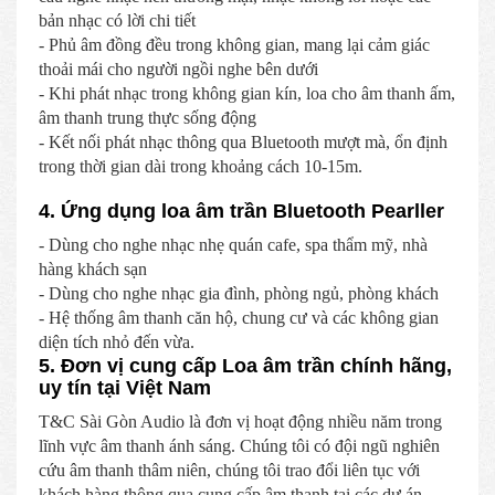
bản nhạc có lời chi tiết
- Phủ âm đồng đều trong không gian, mang lại cảm giác
thoải mái cho người ngồi nghe bên dưới
- Khi phát nhạc trong không gian kín, loa cho âm thanh ấm,
âm thanh trung thực sống động
- Kết nối phát nhạc thông qua Bluetooth mượt mà, ổn định
trong thời gian dài trong khoảng cách 10-15m.
4. Ứng dụng loa âm trần Bluetooth Pearller
- Dùng cho nghe nhạc nhẹ quán cafe, spa thẩm mỹ, nhà
hàng khách sạn
- Dùng cho nghe nhạc gia đình, phòng ngủ, phòng khách
- Hệ thống âm thanh căn hộ, chung cư và các không gian
diện tích nhỏ đến vừa.
5. Đơn vị cung cấp Loa âm trần chính hãng,
uy tín tại Việt Nam
T&C Sài Gòn Audio là đơn vị hoạt động nhiều năm trong
lĩnh vực âm thanh ánh sáng. Chúng tôi có đội ngũ nghiên
cứu âm thanh thâm niên, chúng tôi trao đổi liên tục với
khách hàng thông qua cung cấp âm thanh tại các dự án