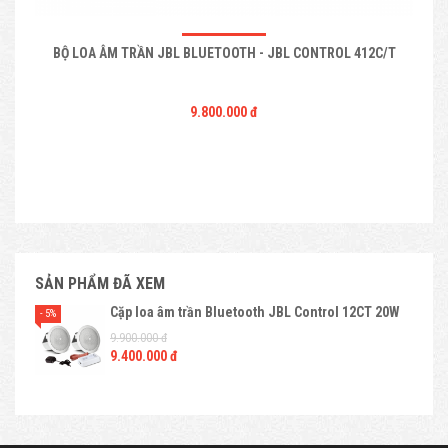
BỘ LOA ÂM TRẦN JBL BLUETOOTH - JBL CONTROL 412C/T
9.800.000 đ
SẢN PHẨM ĐÃ XEM
Cặp loa âm trần Bluetooth JBL Control 12CT 20W
- 5%
9.900.000 đ
9.400.000 đ