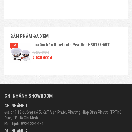
SẢN PHẨM ĐÃ XEM
Loa âm trần Bluetooth Pearller HSR177-6BT
- 5%
7.400.000 đ
7.030.000 đ
CHI NHÁNH SHOWROOM
CHI NHÁNH 1
Địa chỉ: 18 đường số 5, KĐT Vạn Phúc, Phường Hiệp Bình Phước, TP.Thủ
Đức, TP. Hồ Chí Minh.
Mr. Thịnh: 0924.224.474
CHI NHÁNH 2