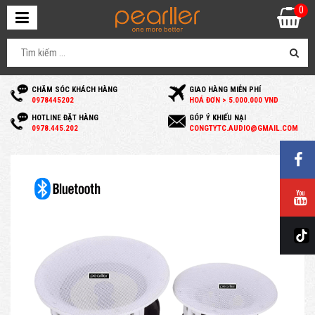
0
CHĂM SÓC KHÁCH HÀNG
GIAO HÀNG MIỄN PHÍ
0
978445202
HOÁ ĐƠN > 5.000.000 VND
HOTLINE ĐẶT HÀNG
GÓP Ý KHIẾU NẠI
0
978.445.202
C
ONGTYTC.AUDIO@GMAIL.COM