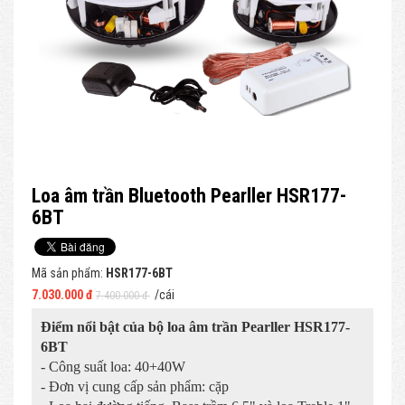
Loa âm trần Bluetooth Pearller HSR177-
6BT
Mã sản phẩm:
HSR177-6BT
7.030.000 đ
/cái
7.400.000 đ
Điểm nổi bật của bộ loa âm trần Pearller HSR177-
6BT
- Công suất loa: 40+40W
- Đơn vị cung cấp sản phẩm: cặp