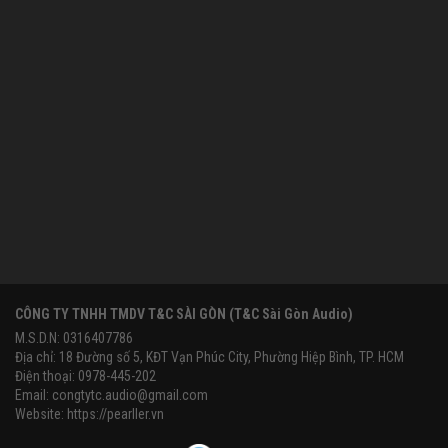
CÔNG TY TNHH TMDV T&C SÀI GÒN (T&C Sài Gòn Audio)
M.S.D.N: 0316407786
Địa chỉ: 18 Đường số 5, KĐT Vạn Phúc City, Phường Hiệp Bình, TP. HCM
Điện thoại: 0978-445-202
Email:
congtytc.audio@gmail.com
Website:
https://pearller.vn