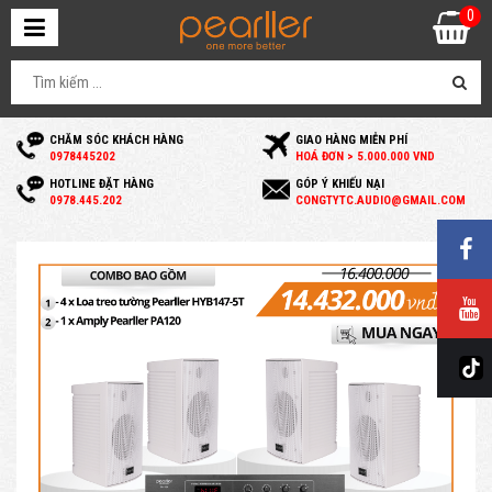
0
CHĂM SÓC KHÁCH HÀNG
GIAO HÀNG MIỄN PHÍ
0
978445202
HOÁ ĐƠN > 5.000.000 VND
HOTLINE ĐẶT HÀNG
GÓP Ý KHIẾU NẠI
0
978.445.202
C
ONGTYTC.AUDIO@GMAIL.COM