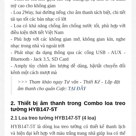
mỹ cao cho không gian
- Loa 2Way, hai đường tiếng cho âm thanh tách biệt, chi tiết
tái tạo tốt các bản nhạc có lời
- Loa có khả năng chống ẩm chống nước tốt, phù hợp với
điều kiện thời tiết Việt Nam
- Phù hợp với các không gian mở, không gian kín, nghe
nhạc trong nhà và ngoài trời
- Phát nhạc đa dạng thông qua các cổng USB - AUX -
Bluetooth - Jack 3.5, SD Card
- Amply tùy chỉnh âm lượng dễ dàng, bật/tắt chuyển đổi
kênh một cách mượt mà
>>> Tham khảo ngay Tư vấn - Thiết Kế - Lắp đặt
âm thanh cho quán Cafe:
TẠI ĐÂY
2. Thiết bị âm thanh trong Combo loa treo
tường HYB147-5T
2.1 Loa treo tường HYB147-5T (4 loa)
HYB147-5T là dòng loa treo tường có thiết kế thanh lịch
và hiện đại kết hợp với màu trắng trang nhã giúp loa có thể