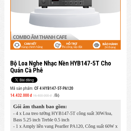
Bộ Loa Nghe Nhạc Nền HYB147-5T Cho
Quán Cà Phê
Mã sản phẩm:
CF 4 HYB147-5T-PA120
14.432.000 đ
/Bộ
16.400.000 đ
Gói âm thanh bao gồm:
- 4 x Loa treo tường HYB147-5T công suất 30W/loa,
Bass 5.25 inch Treble 0.5 inch
- 1 x Amply liền vang Pearller PA120, Công suất 60W x