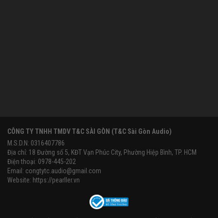
CÔNG TY TNHH TMDV T&C SÀI GÒN (T&C Sài Gòn Audio)
M.S.D.N: 0316407786
Địa chỉ: 18 Đường số 5, KĐT Vạn Phúc City, Phường Hiệp Bình, TP. HCM
Điện thoại: 0978-445-202
Email:
congtytc.audio@gmail.com
Website:
https://pearller.vn