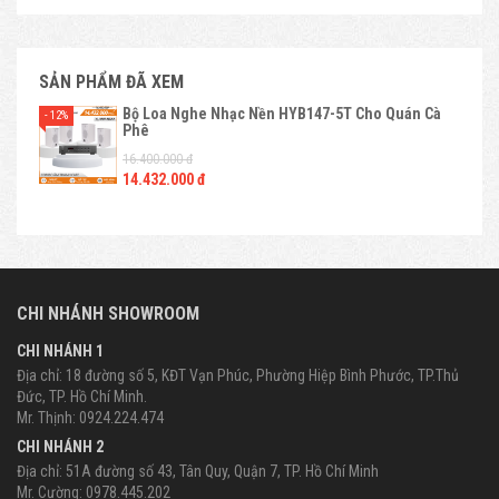
SẢN PHẨM ĐÃ XEM
Bộ Loa Nghe Nhạc Nền HYB147-5T Cho Quán Cà
- 12%
Phê
16.400.000 đ
14.432.000 đ
CHI NHÁNH SHOWROOM
CHI NHÁNH 1
Địa chỉ: 18 đường số 5, KĐT Vạn Phúc, Phường Hiệp Bình Phước, TP.Thủ
Đức, TP. Hồ Chí Minh.
Mr. Thịnh: 0924.224.474
CHI NHÁNH 2
Địa chỉ: 51A đường số 43, Tân Quy, Quận 7, TP. Hồ Chí Minh
Mr. Cường: 0978.445.202