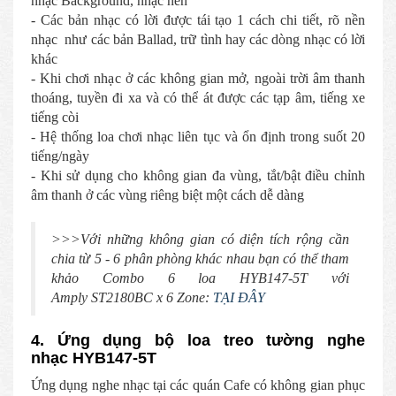
nhạc Background, nhạc nền
- Các bản nhạc có lời được tái tạo 1 cách chi tiết, rõ nền
nhạc như các bản Ballad, trữ tình hay các dòng nhạc có lời
khác
- Khi chơi nhạc ở các không gian mở, ngoài trời âm thanh
thoáng, tuyền đi xa và có thể át được các tạp âm, tiếng xe
tiếng còi
- Hệ thống loa chơi nhạc liên tục và ổn định trong suốt 20
tiếng/ngày
- Khi sử dụng cho không gian đa vùng, tắt/bật điều chỉnh
âm thanh ở các vùng riêng biệt một cách dễ dàng
>>>Với những không gian có diện tích rộng cần
chia từ 5 - 6 phân phòng khác nhau bạn có thể tham
khảo Combo 6 loa HYB147-5T với
Amply ST2180BC x 6 Zone:
TẠI ĐÂY
4. Ứng dụng bộ loa treo tường nghe
nhạc HYB147-5T
Ứng dụng nghe nhạc tại các quán Cafe có không gian phục