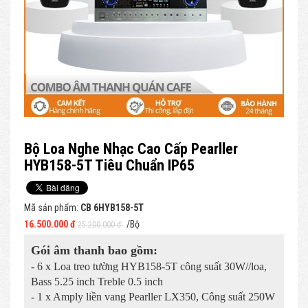
Bộ Loa Nghe Nhạc Cao Cấp Pearller
HYB158-5T Tiêu Chuẩn IP65
Mã sản phẩm:
CB 6HYB158-5T
16.500.000 đ
/Bộ
25.200.000 đ
Gói âm thanh bao gồm:
- 6 x Loa treo tường HYB158-5T công suất 30W//loa,
Bass 5.25 inch Treble 0.5 inch
- 1 x Amply liền vang Pearller LX350, Công suất 250W