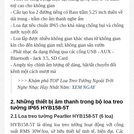
mỹ cao cho không gian
- Cấu tạo loa 2 đường tiếng có Bass trầm 5.25 inch thiên về
dải trung - trầm cho âm thanh nghe ấm
- Loa đạt tiêu chuẩn IP65 cho khả năng chống bụi và chống
nước tuyệt đối
- Loa lắp được nhiều không gian khác nhau từ không gian
kín cho đến không gian mở, không gian sân vườn
- Phát nhạc đa dạng thông qua các cổng USB - AUX -
Bluetooth - Jack 3.5, SD Card
- Amply tùy chỉnh âm lượng dễ dàng, bật/tắt chuyển đổi
kênh một cách mượt mà
>>> Khám phá TOP Loa Treo Tường Ngoài Trời
Nghe Nhạc Hay Nhất Năm:
XEM NGAY
2. Những thiết bị âm thanh trong bộ loa treo
tường IP65 HYB158-5T
2.1 Loa treo tường Pearller HYB158-5T (6 loa)
HYB158-5T là dòng loa treo tường hoạt động với công
suất RMS 30W/loa, sở hữu thiết kế tinh tế, hiện đại. Các