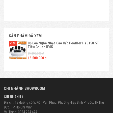
SẢN PHẨM ĐÃ XEM
Bộ Loa Nghe Nhạc Cao Cấp Pearller HYB158-5T
- 35%
Tiêu Chuẩn IP65
25.200.000 đ
16.500.000 đ
CHI NHÁNH SHOWROOM
CHI NHÁNH 1
Địa chỉ: 18 đường số 5, KĐT Vạn Phúc, Phường Hiệp Bình Phước, TP.Thủ
Đức, TP. Hồ Chí Minh.
Mr. Thịnh: 0924.224.474