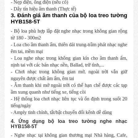
- Nẹp điện, ống điện (nếu có)
- Dây tín hiệu âm thanh (Thực tế)
3. Đánh giá âm thanh của bộ loa treo tường
HYB158-5T
- Bộ loa phù hợp lắp đặt nghe nhạc trong không gian rộng
từ 180 - 300m2
- Loa cho âm thanh ấm, thiên dải trung-trầm phát nhạc nghe
êm tai, mềm mại
- Loa nghe nhạc trong không gian kín cho âm thanh ấm,
nịnh tai với các bản nhạc nền, Ballad, trữ tình,...
- Chơi nhạc trong không gian mở, ngoài trời vẫn giữ
nguyên được chất âm ấm, êm tai
- Âm thanh khi mở ngoài trời có thể hạn chế được các tạp
âm xung quanh như tiếng xe, tiếng còi
- Hệ thống loa chơi nhạc liên tục và ổn định trong suốt 20
tiếng/ngày
- Amply tinh chỉnh, tắt/bật chuyển đổi kênh dễ dàng
4. Ứng dụng bộ loa treo tường nghe nhạc
HYB158-5T
- Nghe nhạc tại không gian thương mại Nhà hàng, Cafe,