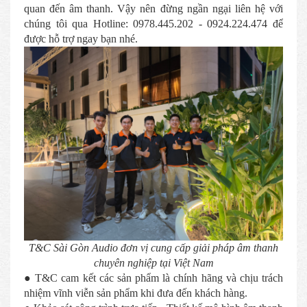
quan đến âm thanh. Vậy nên đừng ngần ngại liên hệ với
chúng tôi qua Hotline: 0978.445.202 - 0924.224.474 để
được hỗ trợ ngay bạn nhé.
T&C Sài Gòn Audio đơn vị cung cấp giải pháp âm thanh
chuyên nghiệp tại Việt Nam
● T&C cam kết các sản phẩm là chính hãng và chịu trách
nhiệm vĩnh viễn sản phẩm khi đưa đến khách hàng.