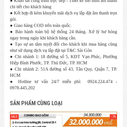
● Khảo sát công trình trực tiếp - Thiết kế mô hình âm thanh
chi tiết cho khách hàng
● Kết hợp đi kèm khuyến mãi dịch vụ lắp đặt âm thanh trọn
gói.
● Giao hàng COD trên toàn quốc.
● Bảo hành toàn bộ hệ thống 24 tháng. Xử lý hư hỏng
ngay trong ngày khi khách hàng cần.
● Tạo sự an tâm tuyệt đối cho khách khi mua hàng cũng
như sử dụng dịch vụ lắp đặt tại T&C Sài Gòn
● Chi nhánh 1: 18 đường số 5, KĐT Vạn Phúc, Phường
Hiệp Bình Phước, TP. Thủ Đức, TP. HCM
● Chi nhánh 2: 51A đường số 43, Tân Quy, Quận 7, TP.
HCM
● Hotline tư vấn 24/7 miễn phí: 0924.224.474 -
0978.445.202
SẢN PHẨM CÙNG LOẠI
- 7%
SALE
SAL