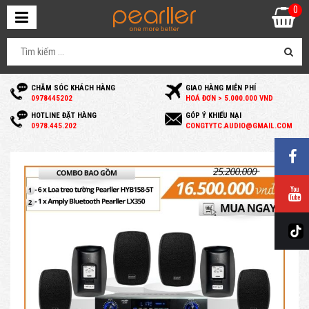
0
CHĂM SÓC KHÁCH HÀNG
GIAO HÀNG MIỄN PHÍ
0
978445202
HOÁ ĐƠN > 5.000.000 VND
HOTLINE ĐẶT HÀNG
GÓP Ý KHIẾU NẠI
0
978.445.202
C
ONGTYTC.AUDIO@GMAIL.COM