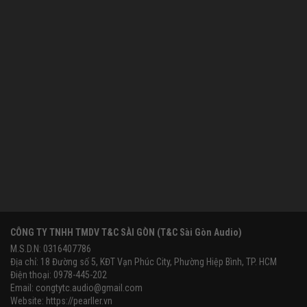
CÔNG TY TNHH TMDV T&C SÀI GÒN (T&C Sài Gòn Audio)
M.S.D.N: 0316407786
Địa chỉ: 18 Đường số 5, KĐT Vạn Phúc City, Phường Hiệp Bình, TP. HCM
Điện thoại: 0978-445-202
Email:
congtytc.audio@gmail.com
Website:
https://pearller.vn