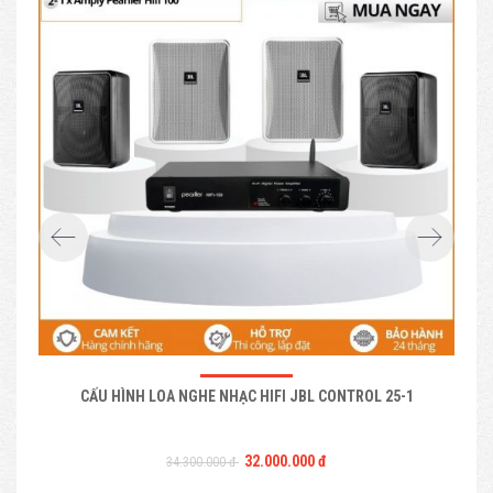
CẤU HÌNH LOA NGHE NHẠC HIFI JBL CONTROL 25-1
B
32.000.000 đ
34.300.000 đ