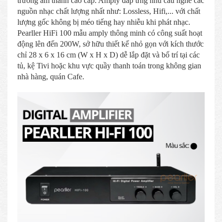
trường âm thanh cao cấp. Amply đáp ứng nhu cầu nghe các
nguồn nhạc chất lượng nhất như: Lossless, Hifi,... với chất
lượng gốc không bị méo tiếng hay nhiễu khi phát nhạc.
Pearller HiFi 100 mẫu amply thông minh có công suất hoạt
động lên đến 200W, sở hữu thiết kế nhỏ gọn với kích thước
chỉ 28 x 6 x 16 cm (W x H x D) dễ lắp đặt và bố trí tại các
tủ, kệ Tivi hoặc khu vực quầy thanh toán trong không gian
nhà hàng, quán Cafe.