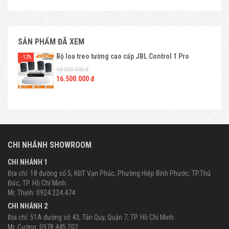
SẢN PHẨM ĐÃ XEM
Bộ loa treo tường cao cấp JBL Control 1 Pro
- 12%
18.800.000 đ
16.500.000 đ
CHI NHÁNH SHOWROOM
CHI NHÁNH 1
Địa chỉ: 18 đường số 5, KĐT Vạn Phúc, Phường Hiệp Bình Phước, TP.Thủ
Đức, TP. Hồ Chí Minh.
Mr. Thịnh: 0924.224.474
CHI NHÁNH 2
Địa chỉ: 51A đường số 43, Tân Quy, Quận 7, TP. Hồ Chí Minh
Mr. Cường: 0978.445.202