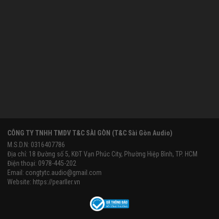
CÔNG TY TNHH TMDV T&C SÀI GÒN (T&C Sài Gòn Audio)
M.S.D.N: 0316407786
Địa chỉ: 18 Đường số 5, KĐT Vạn Phúc City, Phường Hiệp Bình, TP. HCM
Điện thoại: 0978-445-202
Email:
congtytc.audio@gmail.com
Website:
https://pearller.vn