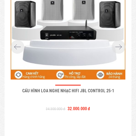
CẤU HÌNH LOA NGHE NHẠC HIFI JBL CONTROL 25-1
B
32.000.000 đ
34.300.000 đ