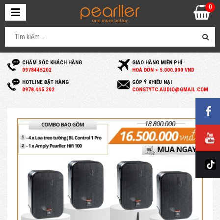
0
CHĂM SÓC KHÁCH HÀNG
GIAO HÀNG MIỄN PHÍ
0
978445202
HOÁ ĐƠN > 5.000.000 VND
HOTLINE ĐẶT HÀNG
GÓP Ý KHIẾU NẠI
0
978.445.202
C
ONGTYTC.AUDIO@GMAIL.COM