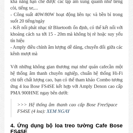
khả năng hạn chế được các tập âm xung quanh như tiếng
còi, tiếng xe,...
- Công suất 40W/80W hoạt động liên tục và bền bỉ trong
suốt 20 tiếng/ngày
- Kết nối phát nhạc từ Bluetooth ổn định, có thể kết nối với
khoảng cách xa tới 15 - 20m mà không bị rè hoặc suy yếu
tín hiệu
- Amply điều chỉnh âm lượng dễ dàng, chuyển đổi giữa các
kênh mượt mà
Với những không gian thương mại như quán cafecần một
hệ thống âm thanh chuyên nghiệp, chuẩn hệ thống Hi-Fi
chi tiết chất lượng cao, bạn có thể tham khảo Combo tương
ứng 4 loa Bose FS4SE kết hợp với Amply Denon cao cấp
PMA 900HNE ngay bên dưới:
>>> Hệ thống âm thanh cao cấp Bose FreeSpace
FS4SE (4 loa):
XEM NGAY
4. Ứng dụng bộ loa treo tường Cafe Bose
FS4SE