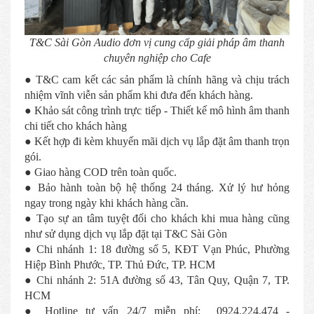
T&C Sài Gòn Audio đơn vị cung cấp giải pháp âm thanh
chuyên nghiệp cho Cafe
● T&C cam kết các sản phẩm là chính hãng và chịu trách
nhiệm vĩnh viễn sản phẩm khi đưa đến khách hàng.
● Khảo sát công trình trực tiếp - Thiết kế mô hình âm thanh
chi tiết cho khách hàng
● Kết hợp đi kèm khuyến mãi dịch vụ lắp đặt âm thanh trọn
gói.
● Giao hàng COD trên toàn quốc.
● Bảo hành toàn bộ hệ thống 24 tháng. Xử lý hư hỏng
ngay trong ngày khi khách hàng cần.
● Tạo sự an tâm tuyệt đối cho khách khi mua hàng cũng
như sử dụng dịch vụ lắp đặt tại T&C Sài Gòn
● Chi nhánh 1: 18 đường số 5, KĐT Vạn Phúc, Phường
Hiệp Bình Phước, TP. Thủ Đức, TP. HCM
● Chi nhánh 2: 51A đường số 43, Tân Quy, Quận 7, TP.
HCM
● Hotline tư vấn 24/7 miễn phí: 0924.224.474 -