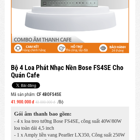
Bộ 4 Loa Phát Nhạc Nền Bose FS4SE Cho
Quán Cafe
Mã sản phẩm:
CF 4BOFS4SE
41.900.000 đ
/Bộ
43.000.000 đ
Gói âm thanh bao gồm:
- 4 x loa treo tường Bose FS4SE, công suất 40W/80W
loa toàn dải 4,5 inch
- 1 x Amply liền vang Pearller LX350, Công suất 250W