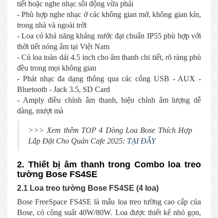
tiết hoặc nghe nhạc sôi động vừa phải
- Phù hợp nghe nhạc ở các không gian mở, không gian kín,
trong nhà và ngoài trời
- Loa có khả năng kháng nước đạt chuẩn IP55 phù hợp với
thời tiết nóng ẩm tại Việt Nam
- Củ loa toàn dải 4.5 inch cho âm thanh chi tiết, rõ ràng phủ
đều trong mọi không gian
- Phát nhạc đa dạng thông qua các cổng USB - AUX -
Bluetooth - Jack 3.5, SD Card
- Amply điều chỉnh âm thanh, hiệu chỉnh âm lượng dễ
dàng, mượt mà
>>> Xem thêm TOP 4 Dòng Loa Bose Thích Hợp
Lắp Đặt Cho Quán Cafe 2025:
TẠI ĐÂY
2. Thiết bị âm thanh trong Combo loa treo
tường Bose FS4SE
2.1 Loa treo tường Bose FS4SE (4 loa)
Bose FreeSpace FS4SE là mẫu loa treo tường cao cấp của
Bose, có công suất 40W/80W. Loa được thiết kế nhỏ gọn,