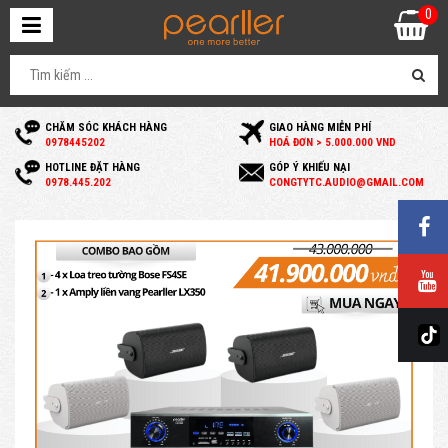
0
CHĂM SÓC KHÁCH HÀNG
GIAO HÀNG MIỄN PHÍ
0
978445202
HOÁ ĐƠN > 5.000.000 VND
HOTLINE ĐẶT HÀNG
GÓP Ý KHIẾU NẠI
0
978.445.202
C
ONGTYTC.AUDIO@GMAIL.COM