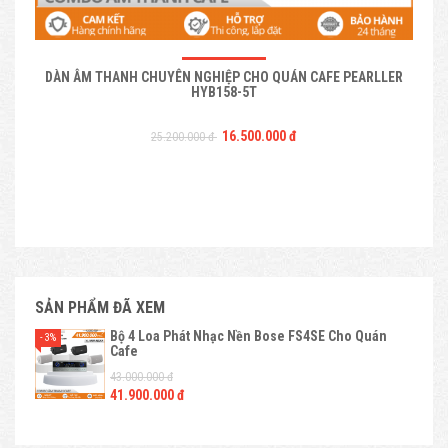
DÀN ÂM THANH CHUYÊN NGHIỆP CHO QUÁN CAFE PEARLLER
HYB158-5T
16.500.000 đ
25.200.000 đ
SẢN PHẨM ĐÃ XEM
Bộ 4 Loa Phát Nhạc Nền Bose FS4SE Cho Quán
- 3%
Cafe
43.000.000 đ
41.900.000 đ