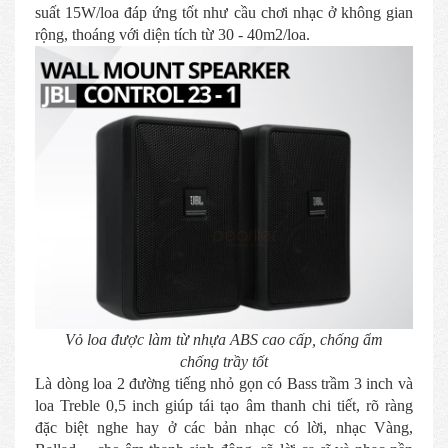
suất 15W/loa đáp ứng tốt như cầu chơi nhạc ở không gian
rộng, thoáng với diện tích từ 30 - 40m2/loa.
Vỏ loa được làm từ nhựa ABS cao cấp, chống ẩm
chống trầy tốt
Là dòng loa 2 đường tiếng nhỏ gọn có Bass trầm 3 inch và
loa Treble 0,5 inch giúp tái tạo âm thanh chi tiết, rõ ràng
đặc biệt nghe hay ở các bản nhạc có lời, nhạc Vàng,