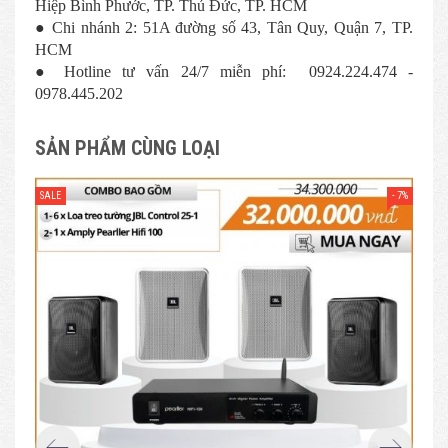
Hiệp Bình Phước, TP. Thủ Đức, TP. HCM
● Chi nhánh 2: 51A đường số 43, Tân Quy, Quận 7, TP.
HCM
● Hotline tư vấn 24/7 miễn phí: 0924.224.474 -
0978.445.202
SẢN PHẨM CÙNG LOẠI
- 7%
SALE
SAL