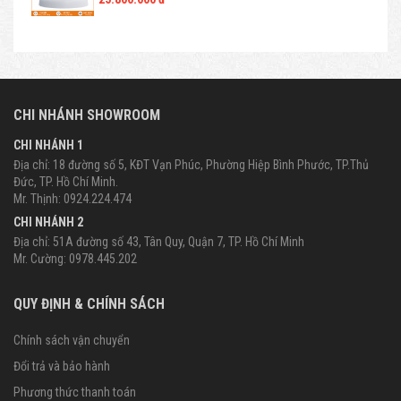
CHI NHÁNH SHOWROOM
CHI NHÁNH 1
Địa chỉ: 18 đường số 5, KĐT Vạn Phúc, Phường Hiệp Bình Phước, TP.Thủ
Đức, TP. Hồ Chí Minh.
Mr. Thịnh: 0924.224.474
CHI NHÁNH 2
Địa chỉ: 51A đường số 43, Tân Quy, Quận 7, TP. Hồ Chí Minh
Mr. Cường: 0978.445.202
QUY ĐỊNH & CHÍNH SÁCH
Chính sách vận chuyển
Đổi trả và bảo hành
Phương thức thanh toán