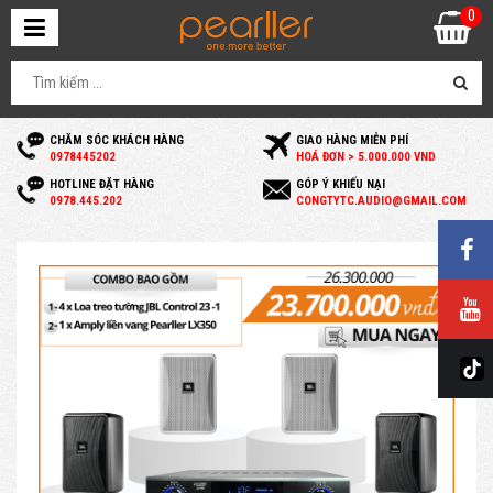
0
CHĂM SÓC KHÁCH HÀNG
GIAO HÀNG MIỄN PHÍ
0
978445202
HOÁ ĐƠN > 5.000.000 VND
HOTLINE ĐẶT HÀNG
GÓP Ý KHIẾU NẠI
0
978.445.202
C
ONGTYTC.AUDIO@GMAIL.COM