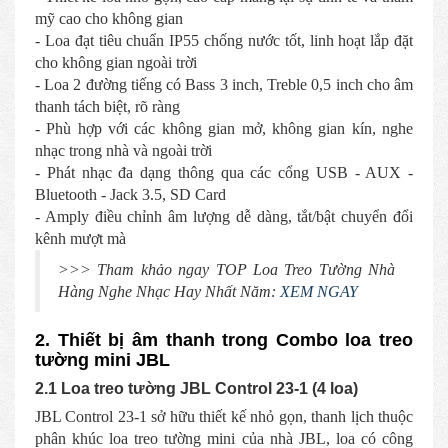
mỹ cao cho không gian
- Loa đạt tiêu chuẩn IP55 chống nước tốt, linh hoạt lắp đặt
cho không gian ngoài trời
- Loa 2 đường tiếng có Bass 3 inch, Treble 0,5 inch cho âm
thanh tách biệt, rõ ràng
- Phù hợp với các không gian mở, không gian kín, nghe
nhạc trong nhà và ngoài trời
- Phát nhạc đa dạng thông qua các cổng USB - AUX -
Bluetooth - Jack 3.5, SD Card
- Amply điều chỉnh âm lượng dễ dàng, tắt/bật chuyển đổi
kênh mượt mà
>>> Tham khảo ngay TOP Loa Treo Tường Nhà
Hàng Nghe Nhạc Hay Nhất Năm:
XEM NGAY
2. Thiết bị âm thanh trong Combo loa treo
tường mini JBL
2.1 Loa treo tường JBL Control 23-1 (4 loa)
JBL Control 23-1 sở hữu thiết kế nhỏ gọn, thanh lịch thuộc
phân khúc loa treo tường mini của nhà JBL, loa có công