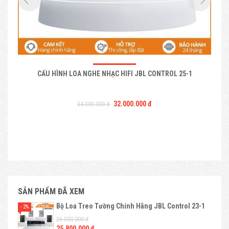
CẤU HÌNH LOA NGHE NHẠC HIFI JBL CONTROL 25-1
B
32.000.000 đ
34.300.000 đ
SẢN PHẨM ĐÃ XEM
Bộ Loa Treo Tường Chính Hãng JBL Control 23-1
- 2%
26.300.000 đ
25.800.000 đ