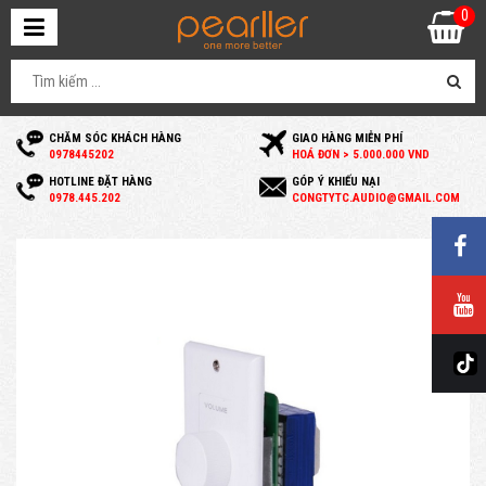
0
CHĂM SÓC KHÁCH HÀNG
GIAO HÀNG MIỄN PHÍ
0
978445202
HOÁ ĐƠN > 5.000.000 VND
HOTLINE ĐẶT HÀNG
GÓP Ý KHIẾU NẠI
0
978.445.202
C
ONGTYTC.AUDIO@GMAIL.COM