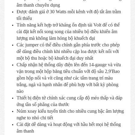
âm thanh chuyên dụng
Được đánh giá ở 30 Watts mỗi kênh với độ tắt âm trầm
tối thiểu
Tính năng kết hợp trở kháng ổn định tải Volt để có thể
cài đặt kết nối song song của nhiều bộ điều khiển âm
lượng mà không làm hỏng bộ khuếch đại
Các jumper có thể điều chỉnh gắn phía trước cho phép
dễ dàng điều chỉnh khi nhiều cặp loa được kết nối với
một bộ thu hoặc bộ khuếch đại duy nhất
Chấp nhận hệ thống dây điện lên đến 14-gauge và vừa
vặn trong một hộp băng tiêu chuẩn với độ sâu 2,9'Bao
gồm hộp nối và vít cũng như các tấm trang trí màu
trắng, ngà và hạnh nhân để phù hợp với bất kỳ phòng
nào
Thiết bị điện tử chính xác cung cấp độ méo thấp và đáp
ứng tần số phẳng của thước
Núm xoay kiểu tuyến tính cho nhiều cung bậc âm lượng
nghe to nhỏ chi tiết
Cài đặt dễ dàng và hoạt động với hầu hết mọi hệ thống
âm thanh