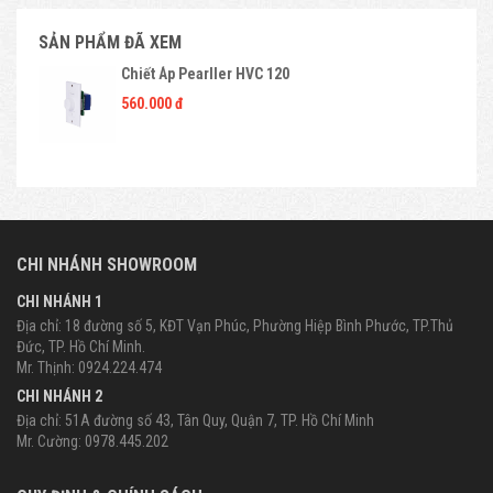
SẢN PHẨM ĐÃ XEM
Chiết Áp Pearller HVC 120
560.000 đ
CHI NHÁNH SHOWROOM
CHI NHÁNH 1
Địa chỉ: 18 đường số 5, KĐT Vạn Phúc, Phường Hiệp Bình Phước, TP.Thủ
Đức, TP. Hồ Chí Minh.
Mr. Thịnh: 0924.224.474
CHI NHÁNH 2
Địa chỉ: 51A đường số 43, Tân Quy, Quận 7, TP. Hồ Chí Minh
Mr. Cường: 0978.445.202