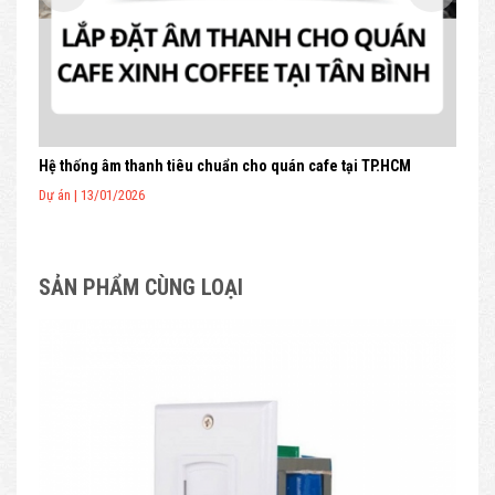
Hệ thống âm thanh tiêu chuẩn cho quán cafe tại TP.HCM
Bộ l
Dự án | 13/01/2026
Dự á
SẢN PHẨM CÙNG LOẠI