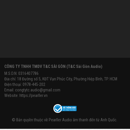
CÔNG TY TNHH TMDV T&C SÀI GÒN (T&C Sài Gòn Audio)
M.S.D.N: 0316407786
Địa chỉ: 18 Đường số 5, KĐT Vạn Phúc City, Phường Hiệp Bình, TP. HCM
Điện thoại: 0978-445-202
Email:
congtytc.audio@gmail.com
Website:
https://pearller.vn
© Bản quyền thuộc về
Pearller Audio âm thanh đến từ Anh Quốc
.