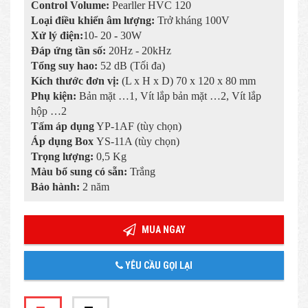
Control Volume:
Pearller HVC 120
Loại điều khiển âm lượng:
Trở kháng 100V
Xử lý điện:
10- 20
-
30W
Đáp ứng tần số:
20Hz - 20kHz
Tổng suy hao:
52 dB (Tối đa)
Kích thước đơn vị:
(L x H x D) 70 x 120 x 80 mm
Phụ kiện:
Bản mặt …1, Vít lắp bản mặt …2, Vít lắp
hộp …2
Tấm áp dụng
YP-1AF (tùy chọn)
Áp dụng Box
YS-11A (tùy chọn)
Trọng lượng:
0,5 Kg
Màu bổ sung có sẵn:
Trắng
Bảo hành:
2 năm
MUA NGAY
YÊU CẦU GỌI LẠI