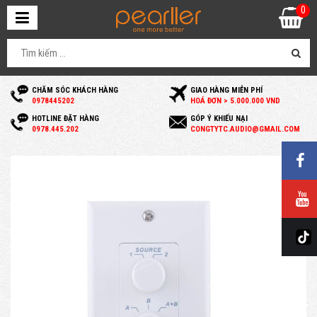
0
CHĂM SÓC KHÁCH HÀNG
GIAO HÀNG MIỄN PHÍ
0
978445202
HOÁ ĐƠN > 5.000.000 VND
HOTLINE ĐẶT HÀNG
GÓP Ý KHIẾU NẠI
0
978.445.202
C
ONGTYTC.AUDIO@GMAIL.COM