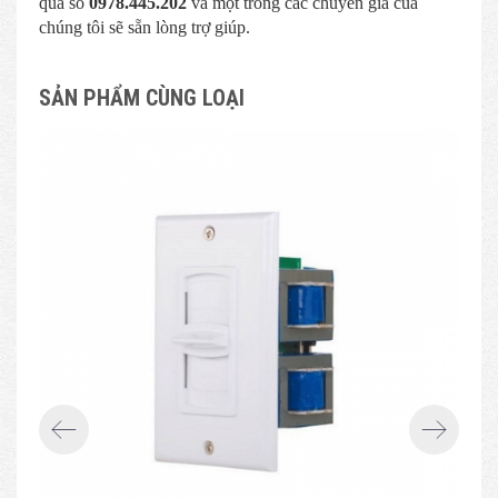
qua số
0978.445.202
và một trong các chuyên gia của
chúng tôi sẽ sẵn lòng trợ giúp.
SẢN PHẨM CÙNG LOẠI