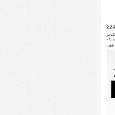
2.2 
LX35
nối n
cạnh 