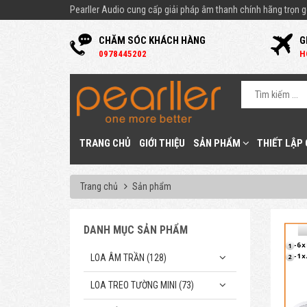
Pearller Audio cung cấp giải pháp âm thanh chính hãng trọn gó
CHĂM SÓC KHÁCH HÀNG
G
0
978445202
H
TRANG CHỦ
GIỚI THIỆU
SẢN PHẨM
THIẾT LẬP
Trang chủ
Sản phẩm
DANH MỤC SẢN PHẨM
LOA ÂM TRẦN (128)
LOA TREO TƯỜNG MINI (73)