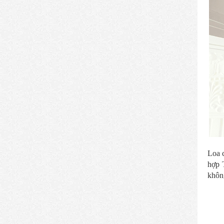
Loa 
hợp 
không