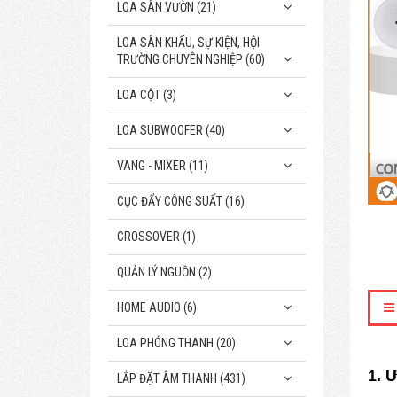
LOA SÂN VƯỜN (21)
LOA SÂN KHẤU, SỰ KIỆN, HỘI
TRƯỜNG CHUYÊN NGHIỆP (60)
LOA CỘT (3)
LOA SUBWOOFER (40)
VANG - MIXER (11)
CỤC ĐẨY CÔNG SUẤT (16)
CROSSOVER (1)
QUẢN LÝ NGUỒN (2)
HOME AUDIO (6)
LOA PHÓNG THANH (20)
1. 
LẮP ĐẶT ÂM THANH (431)