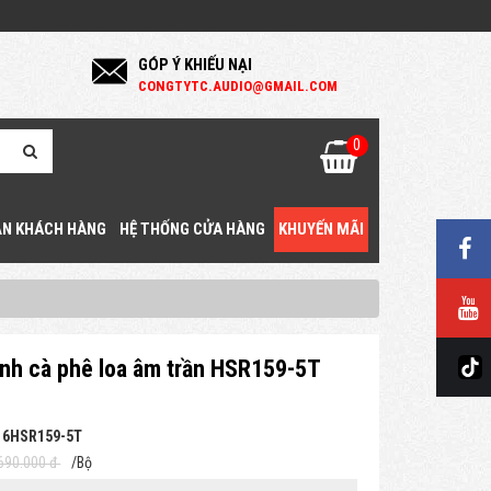
GÓP Ý KHIẾU NẠI
C
ONGTYTC.AUDIO@GMAIL.COM
0
N KHÁCH HÀNG
HỆ THỐNG CỬA HÀNG
KHUYẾN MÃI
nh cà phê loa âm trần HSR159-5T
 6HSR159-5T
690.000 đ
/Bộ