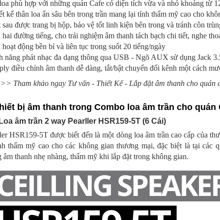
 loa phù hợp với những quán Cafe có diện tích vừa và nhỏ khoảng từ 
ết kế thân loa ẩn sâu bên trong trần mang lại tính thẩm mỹ cao cho khôn
 sau được trang bị hộp, bảo vệ tốt linh kiện bên trong và tránh côn t
 hai đường tiếng, cho trải nghiệm âm thanh tách bạch chi tiết, nghe tho
 hoạt động bền bỉ và liên tục trong suốt 20 tiếng/ngày
nh năng phát nhạc đa dạng thông qua USB - Ngõ AUX sử dụng Jack 3.5
ly điều chỉnh âm thanh dễ dàng, tắt/bật chuyển đổi kênh một cách mư
>> Tham khảo ngay Tư vấn - Thiết Kế - Lắp đặt âm thanh cho quán 
Thiết bị âm thanh trong Combo loa âm trần cho quán 
 Loa âm trần 2 way Pearller HSR159-5T (6 Cái)
ler HSR159-5T được biết đến là một dòng loa âm trần cao cấp của thươ
ính thẩm mỹ cao cho các không gian thương mại, đặc biệt là tại các q
 âm thanh nhẹ nhàng, thẩm mỹ khi lắp đặt trong không gian.