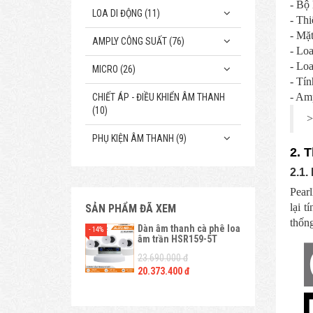
- Bộ
LOA DI ĐỘNG (11)
- Thi
- Mặt
AMPLY CÔNG SUẤT (76)
- Loa
- Loa
MICRO (26)
- Tí
- Amp
CHIẾT ÁP - ĐIỀU KHIỂN ÂM THANH
(10)
>
PHỤ KIỆN ÂM THANH (9)
2. 
2.1.
Pearl
lại t
SẢN PHẨM ĐÃ XEM
thống
Dàn âm thanh cà phê loa
- 14%
âm trần HSR159-5T
23.690.000 đ
20.373.400 đ