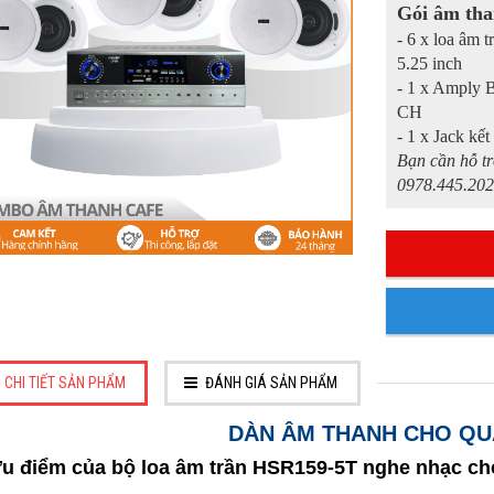
Gói âm tha
- 6 x loa âm 
5.25 inch
- 1 x Amply 
CH
- 1 x Jack kết
Bạn cần hỗ tr
0978.445.202
CHI TIẾT SẢN PHẨM
ĐÁNH GIÁ SẢN PHẨM
DÀN ÂM THANH CHO QU
Ưu điểm của bộ loa âm trần HSR159-5T nghe nhạc ch