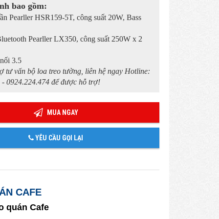
nh bao gồm:
trần Pearller HSR159-5T, công suất 20W, Bass
Bluetooth Pearller LX350, công suất 250W x 2
 nối 3.5
ợ tư vấn bộ loa treo tường, liên hệ ngay Hotline:
 - 0924.224.474 để được hỗ trợ!
MUA NGAY
YÊU CẦU GỌI LẠI
ÁN CAFE
o quán Cafe