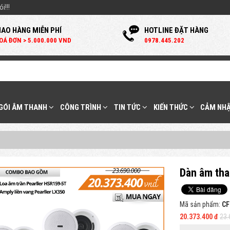
i!!!
IAO HÀNG MIỄN PHÍ
HOTLINE ĐẶT HÀNG
OÁ ĐƠN > 5.000.000 VND
0
978.445.202
 GÓI ÂM THANH
CÔNG TRÌNH
TIN TỨC
KIẾN THỨC
CẢM NHẬ
Dàn âm tha
Mã sản phẩm:
CF
20.373.400 đ
23.