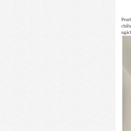
Pear
chiề
ngách