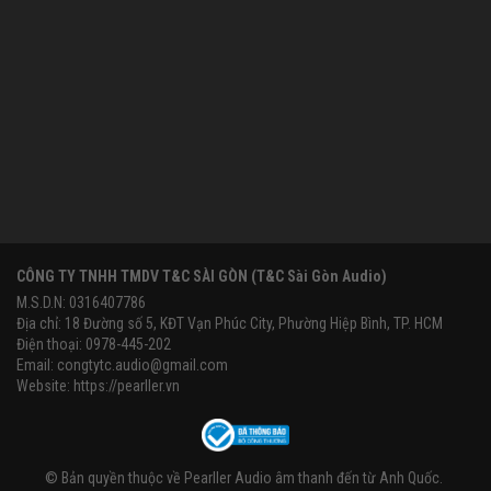
CÔNG TY TNHH TMDV T&C SÀI GÒN (T&C Sài Gòn Audio)
M.S.D.N: 0316407786
Địa chỉ: 18 Đường số 5, KĐT Vạn Phúc City, Phường Hiệp Bình, TP. HCM
Điện thoại: 0978-445-202
Email:
congtytc.audio@gmail.com
Website:
https://pearller.vn
© Bản quyền thuộc về
Pearller Audio âm thanh đến từ Anh Quốc
.