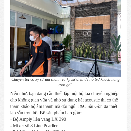
Chuyên tôi có kỹ sư âm thanh và kỹ sư điện để hỗ trợ khách hàng
trọn gói.
Nếu như, bạn đang cần thiết lập một bộ loa chuyên nghiệp
cho không gian vừa và nhỏ sử dụng hát acoustic thì có thể
tham khảo bộ âm thanh mà đội ngủ T&C Sài Gòn đã thiết
lập sẵn trọn bộ. Bộ sản phẩm bao gồm:
- Bộ Amply liền vang LX 390
- Mixer số 8 Line Pearller.