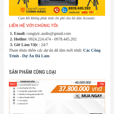
Cam kết không phát sinh chi phí cho bộ dàn Acoustic.
LIÊN HỆ VỚI CHÚNG TÔI.
1. Email:
congtytc.audio@gmail.com
2. Hotline
: 0924.224.474 - 0978.445.202
3. Giờ Làm Việc
: 24/7
Tham khảo thêm các dự án đã làm mới nhất:
Các Công
Trình - Dự Án Đã Làm
SẢN PHẨM CÙNG LOẠI
- 18%
SALE
SAL