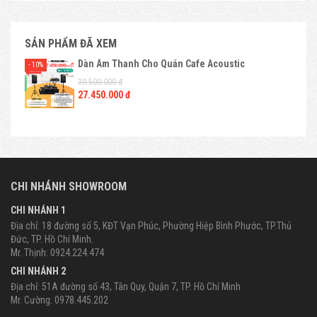
SẢN PHẨM ĐÃ XEM
Dàn Âm Thanh Cho Quán Cafe Acoustic
- 10%
30.500.000 đ
27.450.000 đ
CHI NHÁNH SHOWROOM
CHI NHÁNH 1
Địa chỉ: 18 đường số 5, KĐT Vạn Phúc, Phường Hiệp Bình Phước, TP.Thủ
Đức, TP. Hồ Chí Minh.
Mr. Thịnh: 0924.224.474
CHI NHÁNH 2
Địa chỉ: 51A đường số 43, Tân Quy, Quận 7, TP. Hồ Chí Minh
Mr. Cường: 0978.445.202