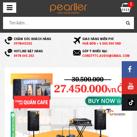
0
CHĂM SÓC KHÁCH HÀNG
GIAO HÀNG MIỄN PHÍ
0
978445202
HOÁ ĐƠN > 5.000.000 VND
HOTLINE ĐẶT HÀNG
GÓP Ý KHIẾU NẠI
0
978.445.202
C
ONGTYTC.AUDIO@GMAIL.COM