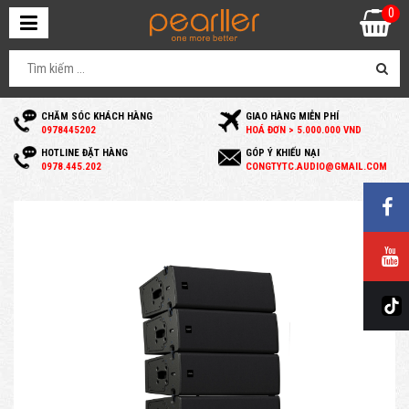
0
CHĂM SÓC KHÁCH HÀNG
GIAO HÀNG MIỄN PHÍ
0
978445202
HOÁ ĐƠN > 5.000.000 VND
HOTLINE ĐẶT HÀNG
GÓP Ý KHIẾU NẠI
0
978.445.202
C
ONGTYTC.AUDIO@GMAIL.COM