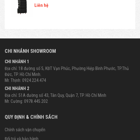
Liên hệ
CHI NHÁNH SHOWROOM
CHI NHÁNH 1
Địa chỉ: 18 đường số 5, KĐT Vạn Phúc, Phường Hiệp Bình Phước, TP.Thủ
Đức, TP. Hồ Chí Minh.
Mr. Thịnh: 0924.224.474
CHI NHÁNH 2
Địa chỉ: 51A đường số 43, Tân Quy, Quận 7, TP. Hồ Chí Minh
Mr. Cường: 0978.445.202
QUY ĐỊNH & CHÍNH SÁCH
Chính sách vận chuyển
Đổi trả và bảo hành