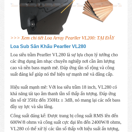
>>> Xem chi tiết Loa Array Pearller VL200: TẠI ĐÂY
Loa Sub Sân Khấu Pearller VL280
Loa siêu trầm Pearller VL280 là sự lựa chọn lý tưởng cho
các ứng dụng âm nhạc chuyên nghiệp nơi cần âm lượng
cao và nền bass mạnh mẽ. Đáp ứng tần số rộng và công
suất đáng kể giúp nó thể hiện sự mạnh mẽ và đẳng cấp.
Hiệu suất mạnh mẽ: Với loa siêu trầm 18 inch, VL280 có
khả năng tái tạo âm thanh tần số thấp ấn tượng. Đáp ứng
tần số từ 35Hz đến 350Hz ± 3dB, nó mang lại các nốt bass
đầy uy lực và sâu lắng.
Công suất đáng kể: Được trang bị công suất RMS lên đến
600W/8 ohms và công suất cực đại lên đến 2400W/8 ohms,
VL280 có thể xử lý các tần số thấp với hiệu suất ấn tượng,