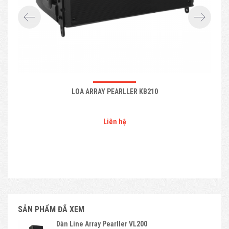
LOA ARRAY PEARLLER KB210
Liên hệ
SẢN PHẨM ĐÃ XEM
Dàn Line Array Pearller VL200