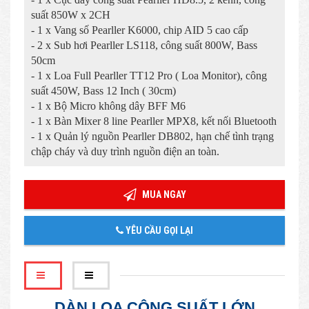
suất 850W x 2CH
- 1 x Vang số Pearller K6000, chip AID 5 cao cấp
- 2 x Sub hơi Pearller LS118, công suất 800W, Bass
50cm
- 1 x Loa Full Pearller TT12 Pro ( Loa Monitor), công
suất 450W, Bass 12 Inch ( 30cm)
- 1 x Bộ Micro không dây BFF M6
- 1 x Bàn Mixer 8 line Pearller MPX8, kết nối Bluetooth
- 1 x Quản lý nguồn Pearller DB802, hạn chế tình trạng
chập cháy và duy trình nguồn điện an toàn.
MUA NGAY
YÊU CẦU GỌI LẠI
DÀN LOA CÔNG SUẤT LỚN