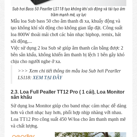
Sub hơi Bass 50 Pearller LS118 tạo không khí sôi động và tái tạo âm
trầm mạnh mẽ, uy lực
Mẫu loa Sub bass 50 cho âm thanh đi xa, khuấy động và
tạo không khí sôi động cho không gian lắp đặt. Công suất
loa 800W thoải mái chơi các bản nhạc hiphop, remix, hát
sôi động,...
Việc sử dụng 2 loa Sub sẽ giúp âm thanh cân bằng được 2
bên sân khấu, không khiến âm thanh bị lệch 1 bên gây khó
chịu cho người nghe ở xa.
>>> Xem chi tiết thông tin mẫu loa Sub hơi Pearller
LS118:
XEM TẠI ĐÂY
2.3. Loa Full Pealler TT12 Pro ( 1 cái), Loa Monitor
sân khấu
Sử dụng loa Monitor giúp cho band nhạc cảm nhạc dễ dàng
hơn và chơi nhạc hay hơn, phối hợp nhịp nhàng với nhau.
Loa TT12 Pro công suất 450 W/loa cho âm thanh mạnh mẽ
và chất lượng.