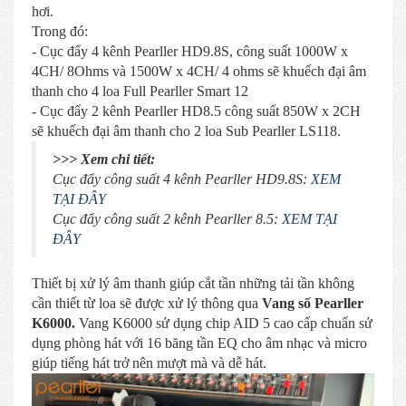
hơi.
Trong đó:
- Cục đẩy 4 kênh Pearller HD9.8S, công suất 1000W x
4CH/ 8Ohms và 1500W x 4CH/ 4 ohms sẽ khuếch đại âm
thanh cho 4 loa Full Pearller Smart 12
- Cục đẩy 2 kênh Pearller HD8.5 công suất 850W x 2CH
sẽ khuếch đại âm thanh cho 2 loa Sub Pearller LS118.
>>> Xem chi tiết:
Cục đẩy công suất 4 kênh Pearller HD9.8S:
XEM
TẠI ĐÂY
Cục đẩy công suất 2 kênh Pearller 8.5:
XEM TẠI
ĐÂY
Thiết bị xử lý âm thanh giúp cắt tần những tải tần không
cần thiết từ loa sẽ được xử lý thông qua
Vang số Pearller
K6000.
Vang K6000 sử dụng chip AID 5 cao cấp chuẩn sử
dụng phòng hát với 16 băng tần EQ cho âm nhạc và micro
giúp tiếng hát trở nên mượt mà và dễ hát.