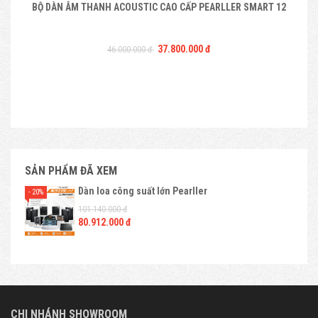
BỘ DÀN ÂM THANH ACOUSTIC CAO CẤP PEARLLER SMART 12
37.800.000 đ
46.000.000 đ
SẢN PHẨM ĐÃ XEM
Dàn loa công suất lớn Pearller
- 20%
101.140.000 đ
80.912.000 đ
CHI NHÁNH SHOWROOM