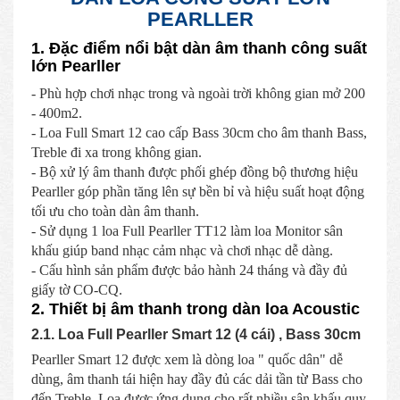
PEARLLER
1. Đặc điểm nổi bật dàn âm thanh công suất
lớn Pearller
- Phù hợp chơi nhạc trong và ngoài trời không gian mở 200
- 400m2.
- Loa Full Smart 12 cao cấp Bass 30cm cho âm thanh Bass,
Treble đi xa trong không gian.
- Bộ xử lý âm thanh được phối ghép đồng bộ thương hiệu
Pearller góp phần tăng lên sự bền bỉ và hiệu suất hoạt động
tối ưu cho toàn dàn âm thanh.
- Sử dụng 1 loa Full Pearller TT12 làm loa Monitor sân
khấu giúp band nhạc cảm nhạc và chơi nhạc dễ dàng.
- Cấu hình sản phẩm được bảo hành 24 tháng và đầy đủ
giấy tờ CO-CQ.
2. Thiết bị âm thanh trong dàn loa Acoustic
2.1. Loa Full Pearller Smart 12 (4 cái) , Bass 30cm
Pearller Smart 12 được xem là dòng loa " quốc dân" dễ
dùng, âm thanh tái hiện hay đầy đủ các dải tần từ Bass cho
đến Treble. Loa được ứng dụng cho rất nhiều sân khấu quy