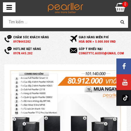
0
CHĂM SÓC KHÁCH HÀNG
GIAO HÀNG MIỄN PHÍ
0
978445202
HOÁ ĐƠN > 5.000.000 VND
HOTLINE ĐẶT HÀNG
GÓP Ý KHIẾU NẠI
0
978.445.202
C
ONGTYTC.AUDIO@GMAIL.COM