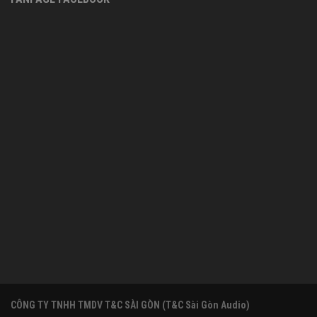
CÔNG TY TNHH TMDV T&C SÀI GÒN (T&C Sài Gòn Audio)