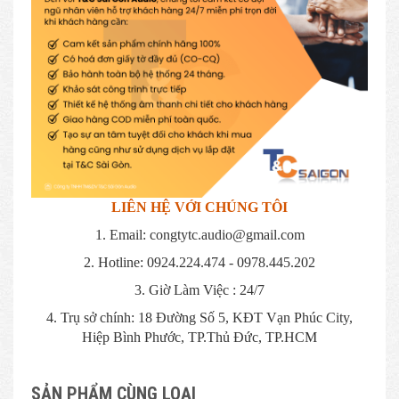
LIÊN HỆ VỚI CHÚNG TÔI
1. Email: congtytc.audio@gmail.com
2. Hotline: 0924.224.474 - 0978.445.202
3. Giờ Làm Việc : 24/7
4. Trụ sở chính: 18 Đường Số 5, KĐT Vạn Phúc City,
Hiệp Bình Phước, TP.Thủ Đức, TP.HCM
SẢN PHẨM CÙNG LOẠI