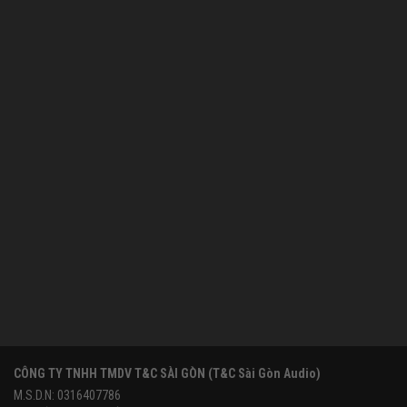
CÔNG TY TNHH TMDV T&C SÀI GÒN (T&C Sài Gòn Audio)
M.S.D.N: 0316407786