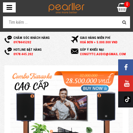
0
CHĂM SÓC KHÁCH HÀNG
GIAO HÀNG MIỄN PHÍ
0
978445202
HOÁ ĐƠN > 5.000.000 VND
HOTLINE ĐẶT HÀNG
GÓP Ý KHIẾU NẠI
0
978.445.202
C
ONGTYTC.AUDIO@GMAIL.COM