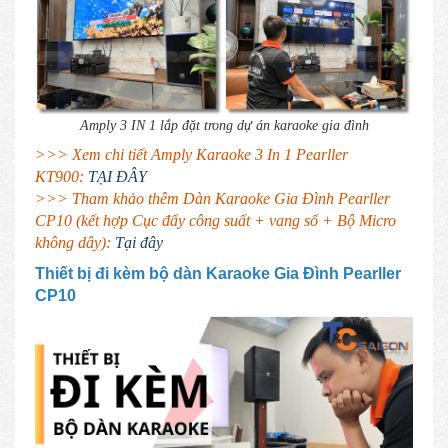
Amply 3 IN 1 lắp đặt trong dự án karaoke gia đình
>>> Xem chi tiết Amply Karaoke 3 In 1 Pearller
KT900:
TẠI ĐÂY
>>> Tham khảo thêm Dàn Karaoke Gia Đình Pearller
CP10 (kết hợp Cục đẩy công suất + vang số + Bộ Micro
không dây):
Tại đây
Thiết bị đi kèm bộ dàn Karaoke Gia Đình Pearller
CP10