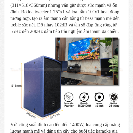
(311×518×360mm) nhưng vẫn giữ được sức mạnh và ổn
định. Bộ loa tweeter 1.75"x1 và loa trầm 10"x1 hoạt động
tương hợp, tạo ra âm thanh cân bằng từ bass mạnh mẽ đến
treble sắc nét. Độ nhạy 102dB và tần số đáp ứng rộng từ
55Hz đến 20kHz đảm bảo trải nghiệm âm thanh đa chiều.
Với công suất đỉnh cao lên đến 1400W, loa cung cấp năng
lượng mạnh mẽ và đáng tin cậy cho buổi tiệc karaoke gia