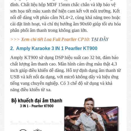
đình. Chất liệu hộp MDF 15mm chắc chắn và lớp bảo vệ
sơn họa tiết màu xanh thể hiện cam kết với môi trường. Kết
nối dễ dàng với pháo cắm NL4×2, cùng khả năng treo hoặc
cài đặt linh hoạt, và chỉ thị hướng âm 90x60 giúp tối ưu hóa
phân phối âm thanh trong không gian lớn.
>>> Xem chi tiết Loa Full Pearller CP10:
TẠI ĐÂY
2.
Amply Karaoke 3 IN 1 Pearller KT900
Amply KT900 sử dụng DSP hiệu suất cao 32 bit, đảm bảo
chất lượng âm thanh cao. Màn hình cảm ứng màu thật 4,3
inch giúp điều khiển dễ dàng. Hỗ trợ định dạng âm thanh từ
USB và kết nối đa dạng, với micrô không dây và hiệu ứng
tiếng vang chuyên nghiệp. Có 3 chế độ sử dụng và khả
năng điều khiển từ xa.