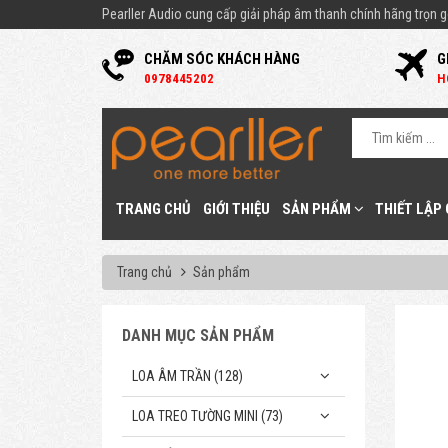
Pearller Audio cung cấp giải pháp âm thanh chính hãng trọn gó
CHĂM SÓC KHÁCH HÀNG
G
0
978445202
H
TRANG CHỦ
GIỚI THIỆU
SẢN PHẨM
THIẾT LẬP
Trang chủ
Sản phẩm
DANH MỤC SẢN PHẨM
LOA ÂM TRẦN (128)
LOA TREO TƯỜNG MINI (73)