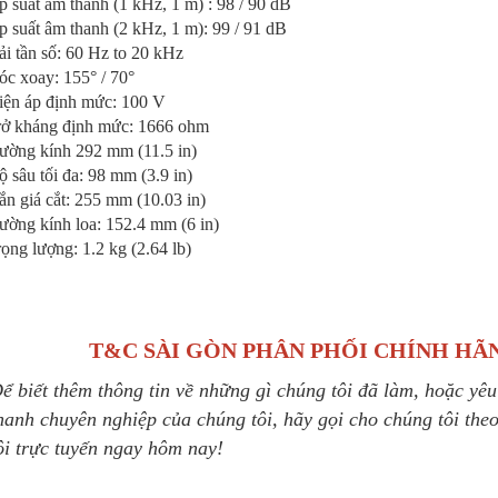
 suất âm thanh (1 kHz, 1 m) : 98 / 90 dB
 suất âm thanh (2 kHz, 1 m): 99 / 91 dB
i tần số: 60 Hz to 20 kHz
c xoay: 155° / 70°
iện áp định mức: 100 V
rở kháng định mức: 1666 ohm
ường kính 292 mm (11.5 in)
 sâu tối đa: 98 mm (3.9 in)
n giá cắt: 255 mm (10.03 in)
ường kính loa: 152.4 mm (6 in)
ọng lượng: 1.2 kg (2.64 lb)
T&C SÀI GÒN PHÂN PHỐI CHÍNH H
ể biết thêm thông tin về những gì chúng tôi đã làm, hoặc yê
hanh chuyên nghiệp của chúng tôi, hãy gọi cho chúng tôi the
ôi trực tuyến ngay hôm nay!