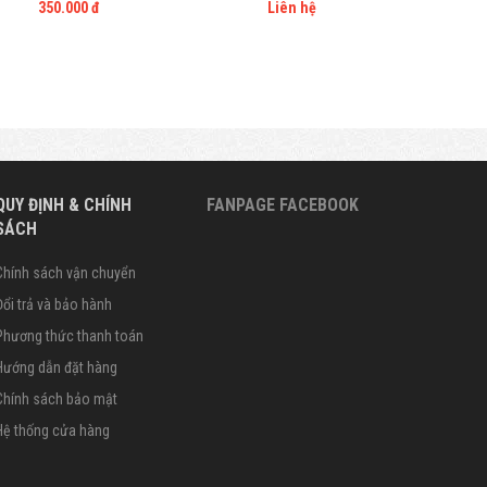
350.000 đ
Liên hệ
QUY ĐỊNH & CHÍNH
FANPAGE FACEBOOK
SÁCH
Chính sách vận chuyển
Đổi trả và bảo hành
Phương thức thanh toán
Hướng dẫn đặt hàng
Chính sách bảo mật
Hệ thống cửa hàng