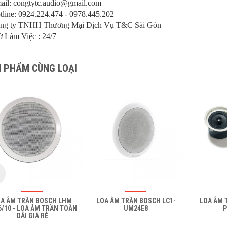
ail: congtytc.audio@gmail.com
tline: 0924.224.474 - 0978.445.202
ng ty TNHH Thương Mại Dịch Vụ T&C Sài Gòn
ờ Làm Việc : 24/7
 PHẨM CÙNG LOẠI
OA ÂM TRẦN BOSCH LHM
LOA ÂM TRẦN BOSCH LC1-
LOA ÂM 
6/10 - LOA ÂM TRẦN TOÀN
UM24E8
P
DẢI GIÁ RẺ