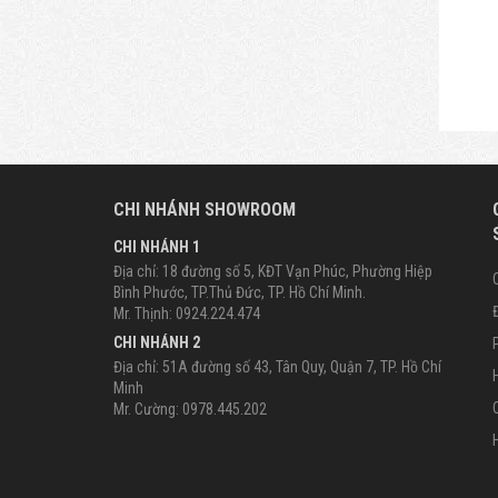
CHI NHÁNH SHOWROOM
CHI NHÁNH 1
Địa chỉ: 18 đường số 5, KĐT Vạn Phúc, Phường Hiệp
Bình Phước, TP.Thủ Đức, TP. Hồ Chí Minh.
Mr. Thịnh: 0924.224.474
CHI NHÁNH 2
Địa chỉ: 51A đường số 43, Tân Quy, Quận 7, TP. Hồ Chí
Minh
Mr. Cường: 0978.445.202