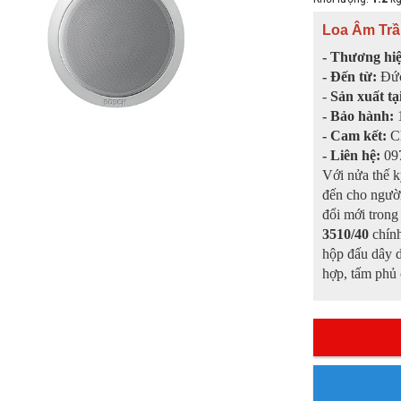
Loa Âm Trầ
- Thương hi
- Đến từ:
Đứ
-
Sản xuất tạ
- Bảo hành:
1
- Cam kết:
C
- Liên hệ:
097
Với nửa thế 
đến cho người
đổi mới trong
3510/40
chính
hộp đấu dây d
hợp, tấm phủ 