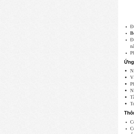
Đâ
B
Đâ
nà
Ph
Ứng 
N
V
P
N
T
T
Thôn
Cô
C