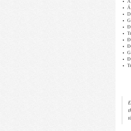
Áp
Áp
Dả
Gó
Đ
T
Đ
Độ
Gắ
Đ
Tr
Đ
t
t