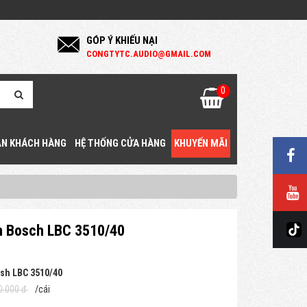
GÓP Ý KHIẾU NẠI
C
ONGTYTC.AUDIO@GMAIL.COM
0
N KHÁCH HÀNG
HỆ THỐNG CỬA HÀNG
KHUYẾN MÃI
n Bosch LBC 3510/40
sh LBC 3510/40
0.000 đ
/cái
g