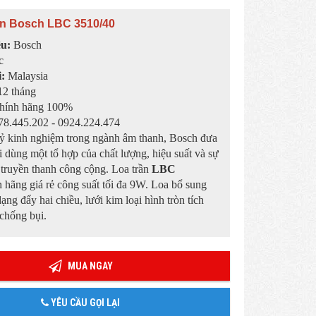
n Bosch LBC 3510/40
ệu:
Bosch
c
i:
Malaysia
2 tháng
hính hãng 100%
8.445.202 - 0924.224.474
kỷ kinh nghiệm trong ngành âm thanh, Bosch đưa
 dùng một tổ hợp của chất lượng, hiệu suất và sự
 truyền thanh công cộng. Loa trần
LBC
 hãng giá rẻ công suất tối đa 9W. Loa bổ sung
ạng đẩy hai chiều, lưới kim loại hình tròn tích
chống bụi.
MUA NGAY
YÊU CẦU GỌI LẠI