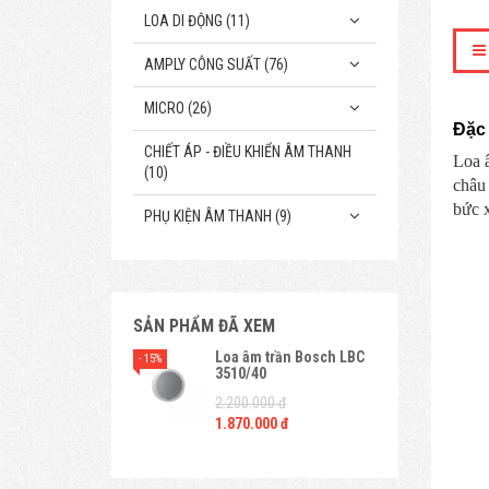
LOA DI ĐỘNG (11)
AMPLY CÔNG SUẤT (76)
MICRO (26)
Đặc 
CHIẾT ÁP - ĐIỀU KHIỂN ÂM THANH
Loa 
(10)
châu
bức x
PHỤ KIỆN ÂM THANH (9)
SẢN PHẨM ĐÃ XEM
Loa âm trần Bosch LBC
- 15%
3510/40
2.200.000 đ
1.870.000 đ