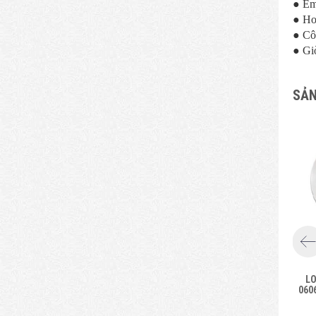
● Em
● Ho
● Cô
● Gi
SẢN
L
060