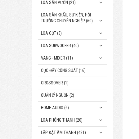
LOA SÂN VƯỜN (21)
LOA SÂN KHẤU, SỰ KIỆN, HỘI
TRƯỜNG CHUYÊN NGHIỆP (60)
LOA CỘT (3)
LOA SUBWOOFER (40)
VANG - MIXER (11)
CỤC ĐẨY CÔNG SUẤT (16)
CROSSOVER (1)
QUẢN LÝ NGUỒN (2)
HOME AUDIO (6)
LOA PHÓNG THANH (20)
LẮP ĐẶT ÂM THANH (431)