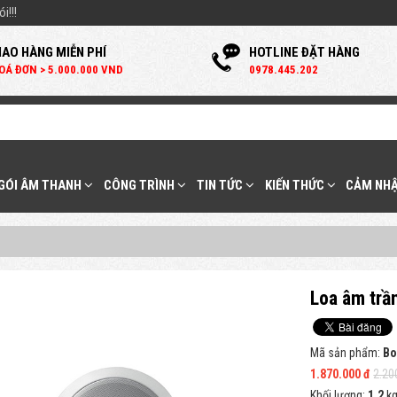
i!!!
IAO HÀNG MIỄN PHÍ
HOTLINE ĐẶT HÀNG
OÁ ĐƠN > 5.000.000 VND
0
978.445.202
 GÓI ÂM THANH
CÔNG TRÌNH
TIN TỨC
KIẾN THỨC
CẢM NHẬ
Loa âm trầ
Mã sản phẩm:
Bo
1.870.000 đ
2.20
Khối lượng:
1.2
k