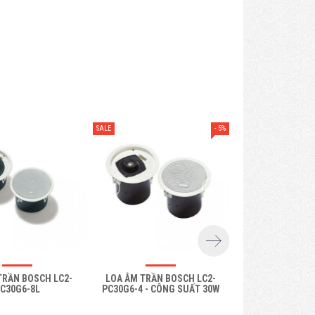
- 5%
SALE
TRẦN BOSCH LC2-
LOA ÂM TRẦN BOSCH LC2-
LOA ÂM TRẦN B
C30G6-8L
PC30G6-4 - CÔNG SUẤT 30W
WM06E8 - LOA 