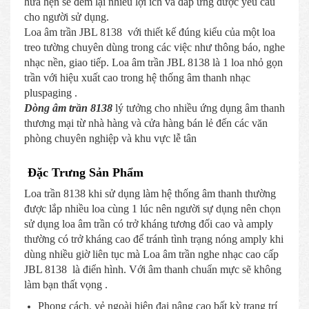
hứa hẹn sẽ đem lại nhiều lợi ích và đáp ứng được yêu cầu
cho người sử dụng.
Loa âm trần JBL 8138 với thiết kế đúng kiểu của một loa
treo tường chuyên dùng trong các việc như thông báo, nghe
nhạc nền, giao tiếp. Loa âm trần JBL 8138 là 1 loa nhỏ gọn
trần với hiệu xuất cao trong hệ thống âm thanh nhạc
pluspaging .
Dòng âm trần 8138
lý tưởng cho nhiều ứng dụng âm thanh
thương mại từ nhà hàng và cửa hàng bán lẻ đến các văn
phòng chuyên nghiệp và khu vực lễ tân
Đặc Trưng Sản Phẩm
Loa trần 8138 khi sử dụng làm hệ thống âm thanh thường
được lắp nhiều loa cùng 1 lúc nên người sự dụng nên chọn
sử dụng loa âm trần có trở kháng tương đối cao và amply
thường có trở kháng cao để tránh tình trạng nóng amply khi
dùng nhiều giờ liên tục mà Loa âm trần nghe nhạc cao cấp
JBL 8138 là điển hình. Với âm thanh chuẩn mực sẽ không
làm bạn thất vọng .
Phong cách, vẻ ngoài hiện đại nâng cao bất kỳ trang trí