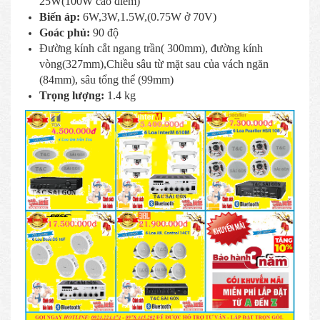
25W(100W cao điểm)
Biến áp:
6W,3W,1.5W,(0.75W ở 70V)
Goác phủ:
90 độ
Đường kính cắt ngang trần( 300mm), đường kính
vòng(327mm),Chiều sâu từ mặt sau của vách ngăn
(84mm), sâu tổng thể (99mm)
Trọng lượng:
1.4 kg