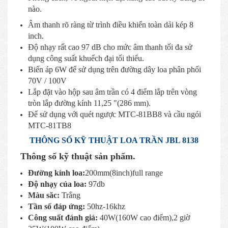
nào.
Âm thanh rõ ràng từ trình điều khiển toàn dải kép 8
inch.
Độ nhạy rất cao 97 dB cho mức âm thanh tối đa sử
dụng công suất khuếch đại tối thiểu.
Biến áp 6W để sử dụng trên đường dây loa phân phối
70V / 100V
Lắp đặt vào hộp sau âm trần có 4 điểm lắp trên vòng
tròn lắp đường kính 11,25 "(286 mm).
Để sử dụng với quét ngược MTC-81BB8 và cầu ngói
MTC-81TB8
THÔNG SỐ KỸ THUẬT LOA TRẦN JBL 8138
Thông số kỹ thuật sản phẩm.
Đường kính loa:
200mm(8inch)full range
Độ nhạy của loa:
97db
Màu săc:
Trắng
Tần số đáp ứng:
50hz-16khz
Công suất đánh giá:
40W(160W cao điểm),2 giờ