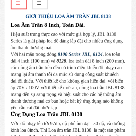
GIỚI THIỆU LOA ÂM TRẦN JBL 8138
Loa Âm Trần 8 Inch, Toàn Dải.
Hiệu suất trung thực cao với mức giá hợp lý, JBL 8138
Series là giải pháp loa dễ dàng lắp đặt cho nhiều ứng dụng
âm thanh thương mại.
Với hai mẫu trong dòng
8100 Series JBL
,
8124
, loa toàn
dải 4 inch (100 mm) và
8128
, loa toàn dải 8 inch (200 mm),
các dòng âm trần trên đều có trình điều khiển độ nhạy cao
mang lại âm thanh tối đa mức sử dụng công suất khuếch
đại tối thiểu. Với thiết kế cho không gian hiện đại, vòi biến
áp 70V / 100V với thiết kế mở sau, dòng loa trần JBL 8138
mang đến sự sang trọng và hiệu suất cho các hệ thống âm
thanh thương mại cơ bản hoặc bất kỳ ứng dụng nào không
yêu cầu cài đặt phức tạp.
Ứng Dụng Loa Trần JBL 8138
Với độ nhạy lên tới 97db, độ phủ âm đạt 130 độ, và đường
kính loa 8inch. Thì Loa âm trần JBL 8138 là một sản phẩm