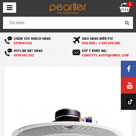
0
CHĂM SÓC KHÁCH HÀNG
GIAO HÀNG MIỄN PHÍ
0
978445202
HOÁ ĐƠN > 5.000.000 VND
HOTLINE ĐẶT HÀNG
GÓP Ý KHIẾU NẠI
0
978.445.202
C
ONGTYTC.AUDIO@GMAIL.COM