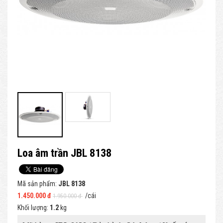
Loa âm trần JBL 8138
Mã sản phẩm:
JBL 8138
1.450.000 đ
/cái
1.950.000 đ
Khối lượng:
1.2
kg