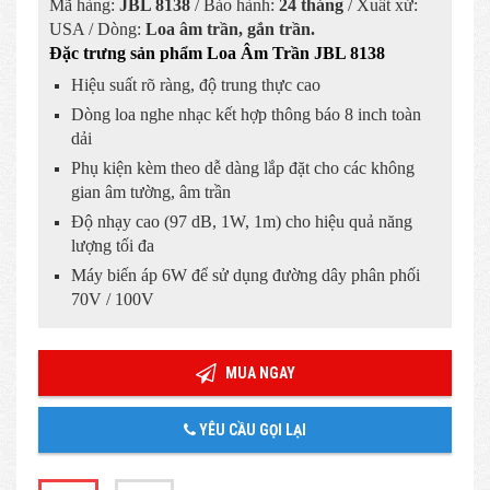
Mã hàng:
JBL 8138
/ Bảo hành:
24 tháng
/ Xuất xứ:
USA / Dòng:
Loa âm trần, gắn trần.
Đặc trưng sản phẩm Loa Âm Trần JBL 8138
Hiệu suất rõ ràng, độ trung thực cao
Dòng loa nghe nhạc kết hợp thông báo 8 inch toàn
dải
Phụ kiện kèm theo dễ dàng lắp đặt cho các không
gian âm tường, âm trần
Độ nhạy cao (97 dB, 1W, 1m) cho hiệu quả năng
lượng tối đa
Máy biến áp 6W để sử dụng đường dây phân phối
70V / 100V
MUA NGAY
YÊU CẦU GỌI LẠI