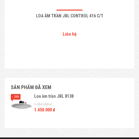
LOA ÂM TRẦN JBL CONTROL 416 C/T
Liên hệ
SẢN PHẨM ĐÃ XEM
Loa âm trần JBL 8138
- 26%
1.950.000 đ
1.450.000 đ