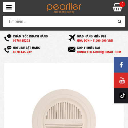
0
CHĂM SÓC KHÁCH HÀNG
GIAO HÀNG MIỄN PHÍ
0
978445202
HOÁ ĐƠN > 5.000.000 VND
HOTLINE ĐẶT HÀNG
GÓP Ý KHIẾU NẠI
0
978.445.202
C
ONGTYTC.AUDIO@GMAIL.COM