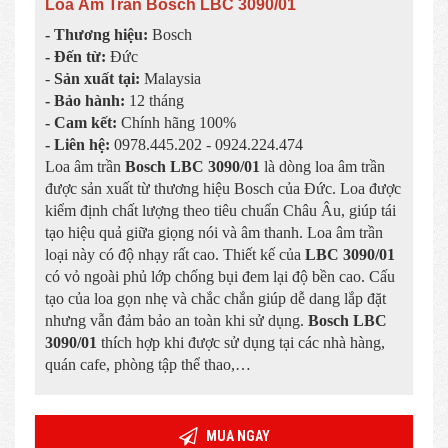
Loa Âm Trần Bosch LBC 3090/01
- Thương hiệu:
Bosch
- Đến từ:
Đức
-
Sản xuất tại:
Malaysia
- Bảo hành:
12 tháng
- Cam kết:
Chính hãng 100%
- Liên hệ:
0978.445.202 - 0924.224.474
Loa âm trần
Bosch LBC 3090/01
là dòng loa âm trần
được sản xuất từ thương hiệu Bosch của Đức. Loa được
kiểm định chất lượng theo tiêu chuẩn Châu Âu, giúp tái
tạo hiệu quả giữa giọng nói và âm thanh. Loa âm trần
loại này có độ nhạy rất cao. Thiết kế của
LBC 3090/01
có vỏ ngoài phủ lớp chống bụi đem lại độ bền cao. Cấu
tạo của loa gọn nhẹ và chắc chắn giúp dễ dang lắp đặt
nhưng vẫn đảm bảo an toàn khi sử dụng.
Bosch LBC
3090/01
thích hợp khi được sử dụng tại các nhà hàng,
quán cafe, phòng tập thể thao,…
MUA NGAY