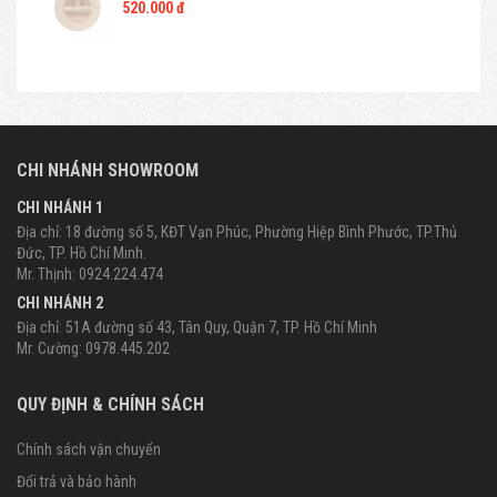
520.000 đ
CHI NHÁNH SHOWROOM
CHI NHÁNH 1
Địa chỉ: 18 đường số 5, KĐT Vạn Phúc, Phường Hiệp Bình Phước, TP.Thủ
Đức, TP. Hồ Chí Minh.
Mr. Thịnh: 0924.224.474
CHI NHÁNH 2
Địa chỉ: 51A đường số 43, Tân Quy, Quận 7, TP. Hồ Chí Minh
Mr. Cường: 0978.445.202
QUY ĐỊNH & CHÍNH SÁCH
Chính sách vận chuyển
Đổi trả và bảo hành