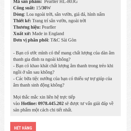
Mã sản phẩm:
Pearller HL-803G
Công suất:
15
/30
W
Dòng
: Loa ngoài trời, sân vườn, giả đá, hình nấm
Thiết kế:
Trang trí sân vườn, ngoài trời
Thương hiệu:
Pearller
Xuất xứ:
Made in England
Đơn vị phân phối
: T&C Sài Gòn
- Bạn có ước mình có thể mang chất lượng của dàn âm
thanh gia đình ra ngoài không?
- Bạn có khao khát chất lượng âm thanh trong trẻo khi
ngồi ở sân sau không?
- Các bữa tiệc nướng của bạn có thiếu sự trợ giúp của
âm thanh sinh động không?
Mọi thắc mắc xin liên hệ trực tiếp
vào
Hotline:
0978.445.202
sẽ được tư vấn giải đáp về
sản phẩm một cách chi tiết nhất.
HẾT HÀNG