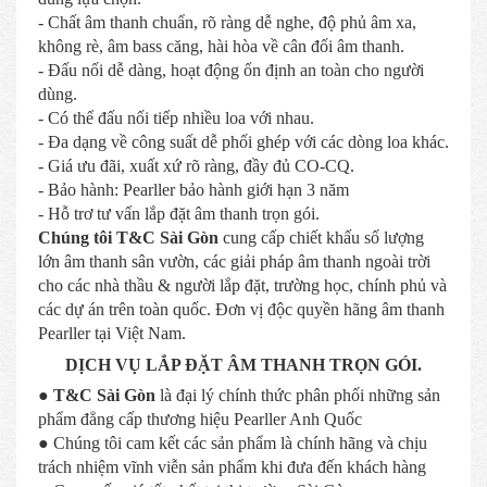
- Chất âm thanh chuẩn, rõ ràng dễ nghe, độ phủ âm xa,
không rè, âm bass căng, hài hòa về cân đối âm thanh.
- Đấu nối dễ dàng, hoạt động ổn định an toàn cho người
dùng.
- Có thể đấu nối tiếp nhiều loa với nhau.
- Đa dạng về công suất dễ phối ghép với các dòng loa khác.
- Giá ưu đãi, xuất xứ rõ ràng, đầy đủ CO-CQ.
- Bảo hành: Pearller bảo hành giới hạn 3 năm
- Hỗ trơ tư vấn lắp đặt âm thanh trọn gói.
Chúng tôi T&C Sài Gòn
cung cấp chiết khấu số lượng
lớn âm thanh sân vườn, các giải pháp âm thanh ngoài trời
cho các nhà thầu & người lắp đặt, trường học, chính phủ và
các dự án trên toàn quốc. Đơn vị độc quyền hãng âm thanh
Pearller tại Việt Nam.
DỊCH VỤ LẮP ĐẶT ÂM THANH TRỌN GÓI.
●
T&C Sài Gòn
là đại lý chính thức phân phối những sản
phẩm đẳng cấp thương hiệu Pearller Anh Quốc
● Chúng tôi cam kết các sản phẩm là chính hãng và chịu
trách nhiệm vĩnh viễn sản phẩm khi đưa đến khách hàng