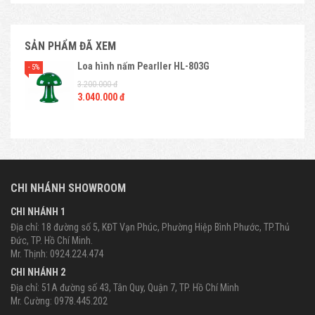
SẢN PHẨM ĐÃ XEM
Loa hình nấm Pearller HL-803G
- 5%
3.200.000 đ
3.040.000 đ
CHI NHÁNH SHOWROOM
CHI NHÁNH 1
Địa chỉ: 18 đường số 5, KĐT Vạn Phúc, Phường Hiệp Bình Phước, TP.Thủ
Đức, TP. Hồ Chí Minh.
Mr. Thịnh: 0924.224.474
CHI NHÁNH 2
Địa chỉ: 51A đường số 43, Tân Quy, Quận 7, TP. Hồ Chí Minh
Mr. Cường: 0978.445.202