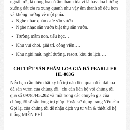
ngoài trời, là dòng loa có âm thanh tỏa vì là bass loa hướng
xuống đất tỏa ra xung quanh như vậy âm thanh sẽ đều hơn
và không hướng về một phía.
Nghe nhạc quán cafe sân vườn.
Nghe nhạc sân vườn biệt thự sân vườn.
Trường mầm non, tiểu học….
Khu vui chơi, giải trí, công viên….
Khu nghỉ mát, nghỉ dưỡng, resort, khu du lịch….
CHI TIẾT SẢN PHẨM LOA GIẢ ĐÁ PEARLLER
HL-803G
Nếu bạn cần thêm bất kỳ hỗ trợ nào liên quan đến dải loa
đá sân vườn của chúng tôi, chỉ cần liên hệ với chúng tôi
qua số
0978.445.202
và một trong các chuyên gia của
chúng tôi sẽ sẵn lòng trợ giúp. Hoặc sử dụng trang Yêu cầu
Gọi lại của chúng tôi để nhận dịch vụ tư vấn & thiết kế hệ
thống MIỄN PHÍ.