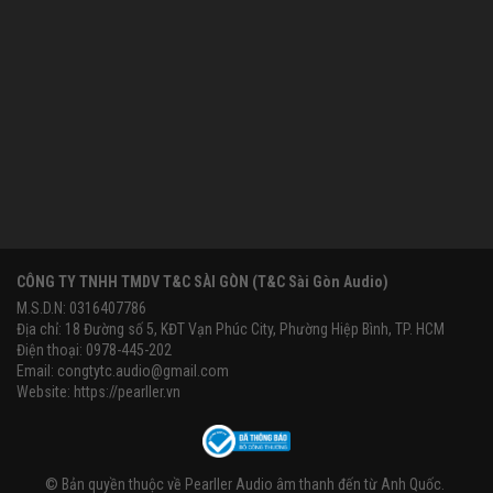
CÔNG TY TNHH TMDV T&C SÀI GÒN (T&C Sài Gòn Audio)
M.S.D.N: 0316407786
Địa chỉ: 18 Đường số 5, KĐT Vạn Phúc City, Phường Hiệp Bình, TP. HCM
Điện thoại: 0978-445-202
Email:
congtytc.audio@gmail.com
Website:
https://pearller.vn
© Bản quyền thuộc về
Pearller Audio âm thanh đến từ Anh Quốc
.