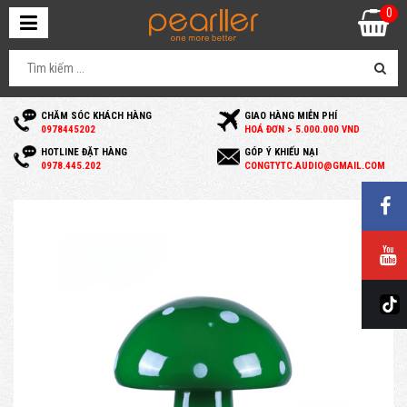
0
CHĂM SÓC KHÁCH HÀNG
GIAO HÀNG MIỄN PHÍ
0
978445202
HOÁ ĐƠN > 5.000.000 VND
HOTLINE ĐẶT HÀNG
GÓP Ý KHIẾU NẠI
0
978.445.202
C
ONGTYTC.AUDIO@GMAIL.COM