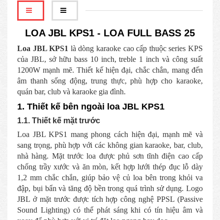
LOA JBL KPS1 - LOA FULL BASS 25
Loa JBL KPS1
là dòng karaoke cao cấp thuộc series KPS
của JBL, sở hữu bass 10 inch, treble 1 inch và công suất
1200W mạnh mẽ. Thiết kế hiện đại, chắc chắn, mang đến
âm thanh sống động, trung thực, phù hợp cho karaoke,
quán bar, club và karaoke gia đình.
1. Thiết kế bên ngoài loa JBL KPS1
1.1. Thiết kế mặt trước
Loa JBL KPS1 mang phong cách hiện đại, mạnh mẽ và
sang trọng, phù hợp với các không gian karaoke, bar, club,
nhà hàng. Mặt trước loa được phủ sơn tĩnh điện cao cấp
chống trầy xước và ăn mòn, kết hợp lưới thép đục lỗ dày
1,2 mm chắc chắn, giúp bảo vệ củ loa bên trong khỏi va
đập, bụi bẩn và tăng độ bền trong quá trình sử dụng. Logo
JBL ở mặt trước được tích hợp công nghệ PPSL (Passive
Sound Lighting) có thể phát sáng khi có tín hiệu âm và