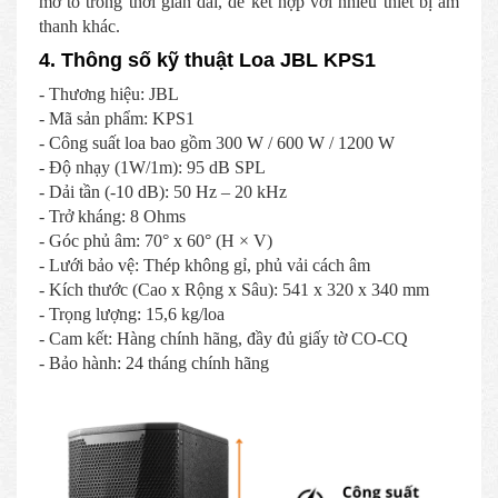
mở to trong thời gian dài, dễ kết hợp với nhiều thiết bị âm
thanh khác.
4. Thông số kỹ thuật Loa JBL KPS1
- Thương hiệu: JBL
- Mã sản phẩm: KPS1
- Công suất loa bao gồm 300 W / 600 W / 1200 W
- Độ nhạy (1W/1m): 95 dB SPL
- Dải tần (-10 dB): 50 Hz – 20 kHz
- Trở kháng: 8 Ohms
- Góc phủ âm: 70° x 60° (H × V)
- Lưới bảo vệ: Thép không gỉ, phủ vải cách âm
- Kích thước (Cao x Rộng x Sâu): 541 x 320 x 340 mm
- Trọng lượng: 15,6 kg/loa
- Cam kết: Hàng chính hãng, đầy đủ giấy tờ CO-CQ
- Bảo hành: 24 tháng chính hãng