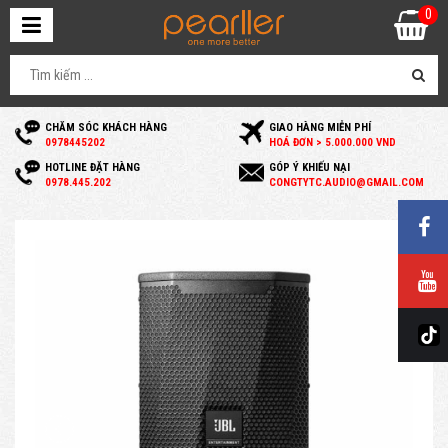
0
CHĂM SÓC KHÁCH HÀNG
GIAO HÀNG MIỄN PHÍ
0
978445202
HOÁ ĐƠN > 5.000.000 VND
HOTLINE ĐẶT HÀNG
GÓP Ý KHIẾU NẠI
0
978.445.202
C
ONGTYTC.AUDIO@GMAIL.COM