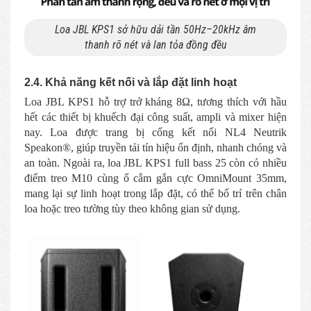
Loa JBL KPS1 sở hữu dải tần 50Hz–20kHz âm
thanh rõ nét và lan tỏa đồng đều
2.4. Khả năng kết nối và lắp đặt linh hoạt
Loa JBL KPS1 hỗ trợ trở kháng 8Ω, tương thích với hầu
hết các thiết bị khuếch đại công suất, ampli và mixer hiện
nay. Loa được trang bị cổng kết nối NL4 Neutrik
Speakon®, giúp truyền tải tín hiệu ổn định, nhanh chóng và
an toàn.
Ngoài ra, loa
JBL KPS1 full bass 25 còn có nhiều
điểm treo M10 cùng ổ cắm gắn cực OmniMount 35mm,
mang lại sự linh hoạt trong lắp đặt, có thể bố trí trên chân
loa hoặc treo tường tùy theo không gian sử dụng.