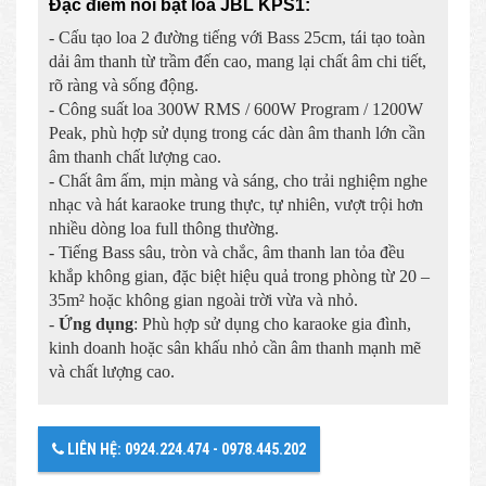
Đặc điểm nổi bật loa JBL KPS1:
- Cấu tạo loa 2 đường tiếng với Bass 25cm, tái tạo toàn
dải âm thanh từ trầm đến cao, mang lại chất âm chi tiết,
rõ ràng và sống động.
- Công suất loa 300W RMS / 600W Program / 1200W
Peak, phù hợp sử dụng trong các dàn âm thanh lớn cần
âm thanh chất lượng cao.
- Chất âm ấm, mịn màng và sáng, cho trải nghiệm nghe
nhạc và hát karaoke trung thực, tự nhiên, vượt trội hơn
nhiều dòng loa full thông thường.
- Tiếng Bass sâu, tròn và chắc, âm thanh lan tỏa đều
khắp không gian, đặc biệt hiệu quả trong phòng từ 20 –
35m² hoặc không gian ngoài trời vừa và nhỏ.
-
Ứng dụng
: Phù hợp sử dụng cho karaoke gia đình,
kinh doanh hoặc sân khấu nhỏ cần âm thanh mạnh mẽ
và chất lượng cao.
LIÊN HỆ: 0924.224.474 - 0978.445.202