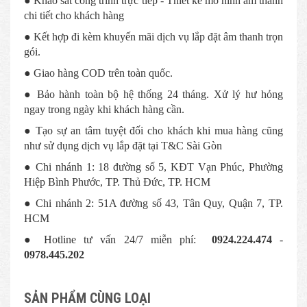
● Khảo sát công trình trực tiếp - Thiết kế mô hình âm thanh
chi tiết cho khách hàng
● Kết hợp đi kèm khuyến mãi dịch vụ lắp đặt âm thanh trọn
gói.
● Giao hàng COD trên toàn quốc.
● Bảo hành toàn bộ hệ thống 24 tháng. Xử lý hư hỏng
ngay trong ngày khi khách hàng cần.
● Tạo sự an tâm tuyệt đối cho khách khi mua hàng cũng
như sử dụng dịch vụ lắp đặt tại T&C Sài Gòn
● Chi nhánh 1: 18 đường số 5, KĐT Vạn Phúc, Phường
Hiệp Bình Phước, TP. Thủ Đức, TP. HCM
● Chi nhánh 2: 51A đường số 43, Tân Quy, Quận 7, TP.
HCM
● Hotline tư vấn 24/7 miễn phí:
0924.224.474
-
0978.445.202
SẢN PHẨM CÙNG LOẠI