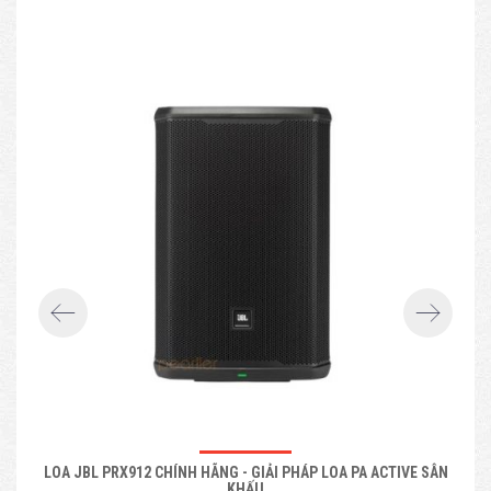
LOA JBL PRX912 CHÍNH HÃNG - GIẢI PHÁP LOA PA ACTIVE SÂN
LOA
KHẤU