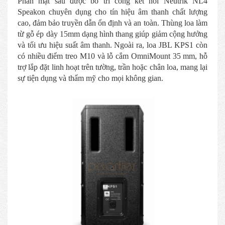
Phần mặt sau được bố trí cổng kết nối Neutrik NL4
Speakon chuyên dụng cho tín hiệu âm thanh chất lượng
cao, đảm bảo truyền dẫn ổn định và an toàn. Thùng loa làm
từ gỗ ép dày 15mm dạng hình thang giúp giảm cộng hưởng
và tối ưu hiệu suất âm thanh. Ngoài ra, loa JBL KPS1 còn
có nhiều điểm treo M10 và lỗ cắm OmniMount 35 mm, hỗ
trợ lắp đặt linh hoạt trên tường, trần hoặc chân loa, mang lại
sự tiện dụng và thẩm mỹ cho mọi không gian.