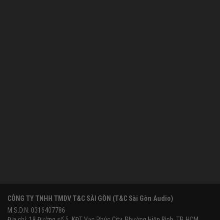
CÔNG TY TNHH TMDV T&C SÀI GÒN (T&C Sài Gòn Audio)
M.S.D.N: 0316407786
Địa chỉ: 18 Đường số 5, KĐT Vạn Phúc City, Phường Hiệp Bình, TP. HCM