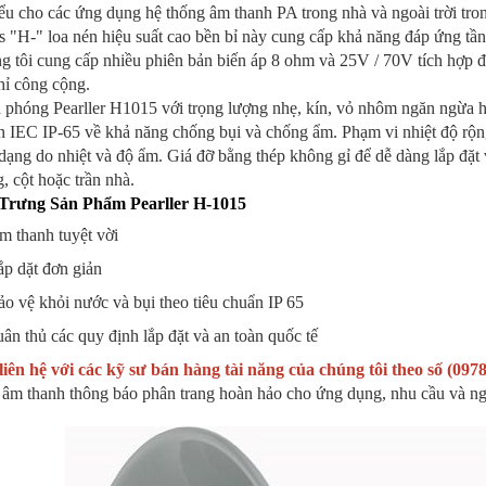
ểu cho các ứng dụng hệ thống âm thanh PA trong nhà và ngoài trời trong
s "H-" loa nén hiệu suất cao bền bỉ này cung cấp khả năng đáp ứng tần
 tôi cung cấp nhiều phiên bản biến áp 8 ohm và 25V / 70V tích hợp để
hỉ công cộng.
a phóng Pearller H1015 với trọng lượng nhẹ, kín, vỏ nhôm ngăn ngừa 
 IEC IP-65 về khả năng chống bụi và chống ẩm. Phạm vi nhiệt độ rộng
dạng do nhiệt và độ ẩm. Giá đỡ bằng thép không gỉ để dễ dàng lắp đặt
, cột hoặc trần nhà.
Trưng Sản Phẩm Pearller H-1015
m thanh tuyệt vời
p dặt đơn giản
o vệ khỏi nước và bụi theo tiêu chuẩn IP 65
ân thủ các quy định lắp đặt và an toàn quốc tế
liên hệ với các kỹ sư bán hàng tài năng của chúng tôi theo số (097
 âm thanh thông báo phân trang hoàn hảo cho ứng dụng, nhu cầu và ng