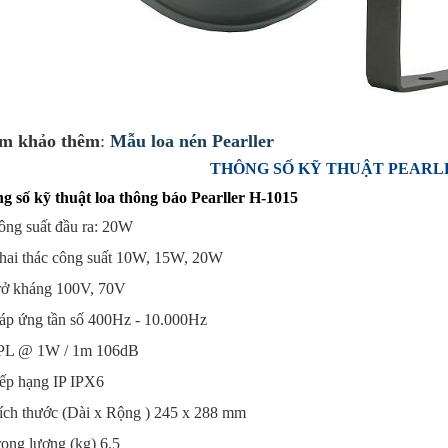
m khảo thêm
:
Mẫu loa nén Pearller
THÔNG SỐ KỸ THUẬT PEARLL
g số kỹ thuật loa thông báo Pearller H-1015
ông suất đầu ra: 20W
hai thác công suất 10W, 15W, 20W
rở kháng 100V, 70V
áp ứng tần số 400Hz - 10.000Hz
PL @ 1W / 1m 106dB
ếp hạng IP IPX6
ích thước (Dài x Rộng ) 245 x 288 mm
ọng lượng (kg) 6.5