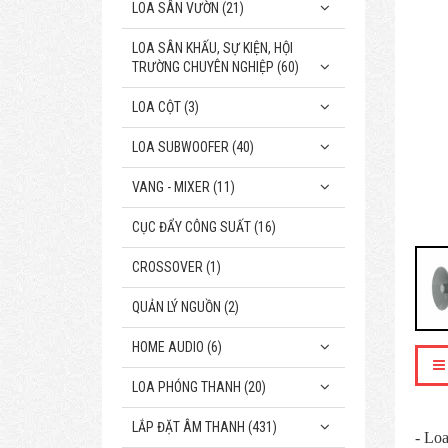
LOA SÂN VƯỜN (21)
LOA SÂN KHẤU, SỰ KIỆN, HỘI
TRƯỜNG CHUYÊN NGHIỆP (60)
LOA CỘT (3)
LOA SUBWOOFER (40)
VANG - MIXER (11)
CỤC ĐẨY CÔNG SUẤT (16)
CROSSOVER (1)
QUẢN LÝ NGUỒN (2)
HOME AUDIO (6)
LOA PHÓNG THANH (20)
LẮP ĐẶT ÂM THANH (431)
- Loa