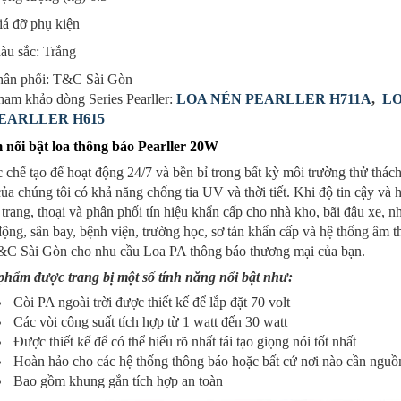
iá đỡ phụ kiện
àu sắc: Trắng
hân phối: T&C Sài Gòn
ham khảo dòng Series Pearller:
LOA NÉN PEARLLER H711A
,
LO
EARLLER H615
 nổi bật loa thông báo Pearller 20W
chế tạo để hoạt động 24/7 và bền bỉ trong bất kỳ môi trường thử thách 
ủa chúng tôi có khả năng chống tia UV và thời tiết. Khi độ tin cậy và h
trang, thoại và phân phối tín hiệu khẩn cấp cho nhà kho, bãi đậu xe, n
ộng, sân bay, bệnh viện, trường học, sơ tán khẩn cấp và hệ thống âm 
T&C Sài Gòn cho nhu cầu Loa PA thông báo thương mại của bạn.
phẩm được trang bị một số tính năng nổi bật như:
Còi PA ngoài trời được thiết kế để lắp đặt 70 volt
Các vòi công suất tích hợp từ 1 watt đến 30 watt
Được thiết kế để có thể hiểu rõ nhất tái tạo giọng nói tốt nhất
Hoàn hảo cho các hệ thống thông báo hoặc bất cứ nơi nào cần nguồn
Bao gồm khung gắn tích hợp an toàn