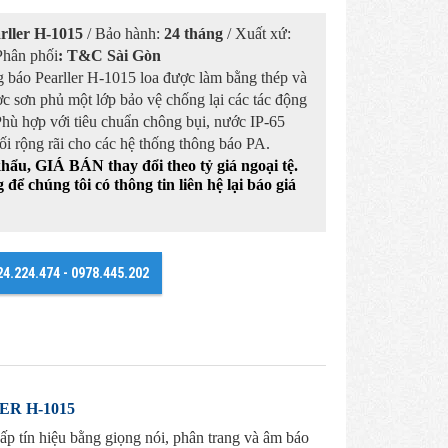
rller H-1015
/ Bảo hành:
24 tháng
/ Xuất xứ:
Phân phối
: T&C Sài Gòn
 báo Pearller H-1015 loa được làm bằng thép và
c sơn phủ một lớp bảo vệ chống lại các tác động
. Phù hợp với tiêu chuẩn chông bụi, nước IP-65
i rộng rãi cho các hệ thống thông báo PA.
khẩu,
GIÁ BÁN
thay đổi theo tỷ giá ngoại tệ.
để chúng tôi có thông tin liên hệ lại báo giá
24.224.474 - 0978.445.202
R H-1015
ấp tín hiệu bằng giọng nói, phân trang và âm báo