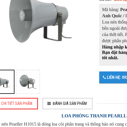
Mã hàng:
Pea
Anh Quốc /
Loa nén thống
bên ngoài đượ
của thời tiết
được phân phố
Hàng nhập 
Bạn đặt hàng 
tốt nhất.
LIÊN HỆ: 09
CHI TIẾT SẢN PHẨM
ĐÁNH GIÁ SẢN PHẨM
LOA PHÓNG THANH PEARLLE
 nén Pearller H1015 là dòng loa còi phân trang và thông báo nó cung c