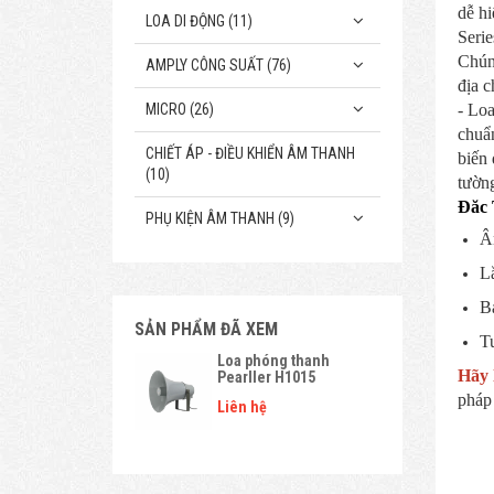
dễ hi
LOA DI ĐỘNG (11)
Serie
Chúng
AMPLY CÔNG SUẤT (76)
địa c
- Lo
MICRO (26)
chuẩn
CHIẾT ÁP - ĐIỀU KHIỂN ÂM THANH
biến 
(10)
tường
Đăc 
PHỤ KIỆN ÂM THANH (9)
Â
Lắ
Bả
SẢN PHẨM ĐÃ XEM
Tu
Loa phóng thanh
Hãy 
Pearller H1015
pháp
Liên hệ