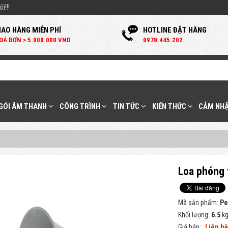
i!!!
IAO HÀNG MIỄN PHÍ
HOTLINE ĐẶT HÀNG
OÁ ĐƠN > 5.000.000 VND
0
978.445.202
 GÓI ÂM THANH
CÔNG TRÌNH
TIN TỨC
KIẾN THỨC
CẢM NHẬ
Loa phóng 
Mã sản phẩm:
Pe
Khối lượng:
6.5
k
Giá bán:
Liên h