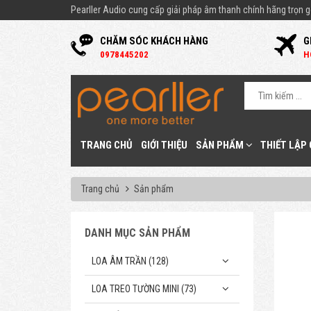
Pearller Audio cung cấp giải pháp âm thanh chính hãng trọn gó
CHĂM SÓC KHÁCH HÀNG
G
0
978445202
H
TRANG CHỦ
GIỚI THIỆU
SẢN PHẨM
THIẾT LẬP
Trang chủ
Sản phẩm
DANH MỤC SẢN PHẨM
LOA ÂM TRẦN (128)
LOA TREO TƯỜNG MINI (73)