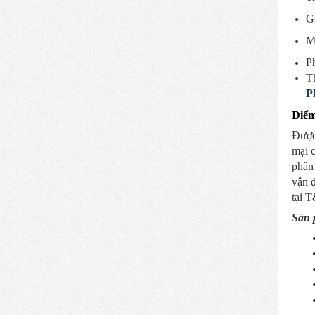
G
M
P
T
P
Điểm
Được 
mại c
phân 
vận đ
tại 
Sản 