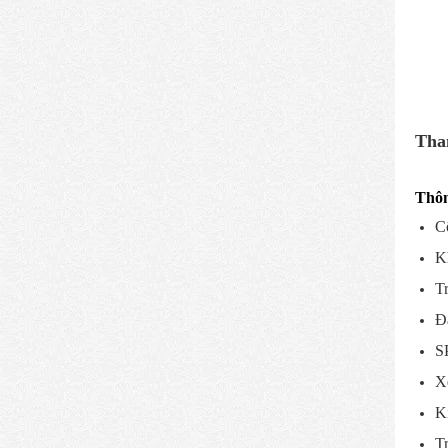
Tha
Thôn
C
K
T
Đ
S
X
K
Tr