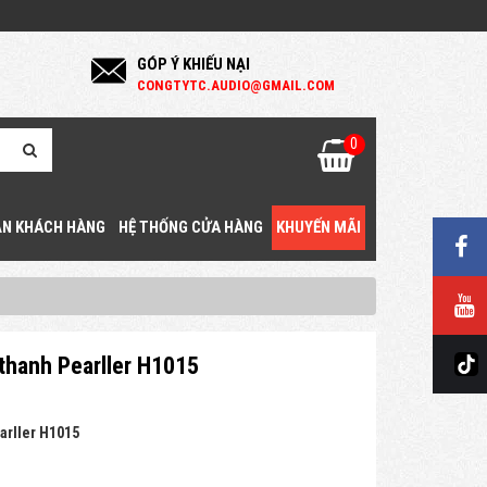
GÓP Ý KHIẾU NẠI
C
ONGTYTC.AUDIO@GMAIL.COM
0
N KHÁCH HÀNG
HỆ THỐNG CỬA HÀNG
KHUYẾN MÃI
thanh Pearller H1015
arller H1015
g
ệ