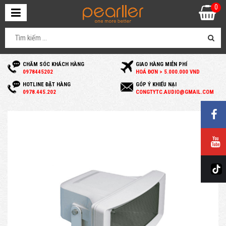
0
CHĂM SÓC KHÁCH HÀNG
GIAO HÀNG MIỄN PHÍ
0
978445202
HOÁ ĐƠN > 5.000.000 VND
HOTLINE ĐẶT HÀNG
GÓP Ý KHIẾU NẠI
0
978.445.202
C
ONGTYTC.AUDIO@GMAIL.COM