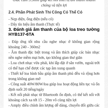
chóng và tiện lợi
2.4. Phần Phát Sinh Thi Công Có Thể Có
- Nẹp điện, ống điện (nếu có)
- Dây tín hiệu âm thanh (Thực tế)
3. Đánh giá âm thanh của bộ loa treo tường
HYB137-6TA
- Đáp ứng tốt nhu cầu nghe nhạc ở không gian rộng
khoảng 240 - 360m2
- Âm thanh đặc biệt trong và ấm thích giúp các bản nhạc
nền nghe mềm mại hơn, tạo không gian thư giãn
- Loa chơi nhạc vừa phải, khi lắp đặt ở sân vườn, ngoài trời
có thể hạn chế được các tạp âm xung quanh
- Thiết kế loa hình bầu giúp âm thanh phủ đều và rộng hơn
trong không gian mở
- Công suất 40W/80W/loa giúp loa hoạt động liên tục và ổn
định suốt 20 tiếng/ngày
- Kết nối phát nhạc từ Bluetooth ổn định, có thể kết nối với
khoảng cách xa tới 15 - 20m vô cùng tiện lợi
- Amply điều chỉnh âm lượng dễ dàng, chuyển đổi giữa các