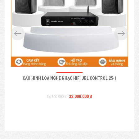
CẤU HÌNH LOA NGHE NHẠC HIFI JBL CONTROL 25-1
B
32.000.000 đ
34.300.000 đ