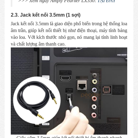
>>> Xem ngay Amply Pearller LX350:
TẠI ĐÂY
2.3. Jack kết nối 3.5mm (1 sợi)
Jack kết nối 3.5mm là giao diện phổ biến trong hệ thống loa
âm trần, giúp kết nối thiết bị như điện thoại, máy tính bảng
vào loa. Với kích thước nhỏ gọn, nó mang lại tính linh hoạt
và chất lượng âm thanh cao.
Giắc cắm 3.5mm giúp kết nối thiết bị âm thanh nhanh