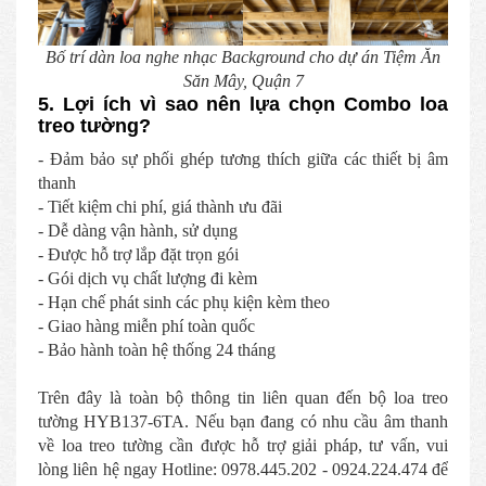
Bố trí dàn loa nghe nhạc Background cho dự án Tiệm Ăn
Săn Mây, Quận 7
5. Lợi ích vì sao nên lựa chọn Combo loa
treo tường?
- Đảm bảo sự phối ghép tương thích giữa các thiết bị âm
thanh
- Tiết kiệm chi phí, giá thành ưu đãi
- Dễ dàng vận hành, sử dụng
- Được hỗ trợ lắp đặt trọn gói
- Gói dịch vụ chất lượng đi kèm
- Hạn chế phát sinh các phụ kiện kèm theo
- Giao hàng miễn phí toàn quốc
- Bảo hành toàn hệ thống 24 tháng
Trên đây là toàn bộ thông tin liên quan đến bộ loa treo
tường HYB137-6TA. Nếu bạn đang có nhu cầu âm thanh
về loa treo tường cần được hỗ trợ giải pháp, tư vấn, vui
lòng liên hệ ngay Hotline: 0978.445.202 - 0924.224.474 để