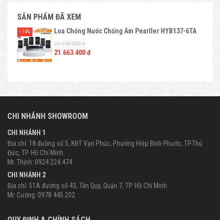
SẢN PHẨM ĐÃ XEM
Loa Chống Nước Chống Ẩm Pearller HYB137-6TA
- 14%
25.190.000 đ
21.663.400 đ
CHI NHÁNH SHOWROOM
CHI NHÁNH 1
Địa chỉ: 18 đường số 5, KĐT Vạn Phúc, Phường Hiệp Bình Phước, TP.Thủ
Đức, TP. Hồ Chí Minh.
Mr. Thịnh: 0924.224.474
CHI NHÁNH 2
Địa chỉ: 51A đường số 43, Tân Quy, Quận 7, TP. Hồ Chí Minh
Mr. Cường: 0978.445.202
QUY ĐỊNH & CHÍNH SÁCH