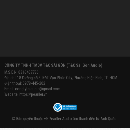
CÔNG TY TNHH TMDV T&C SÀI GÒN (T&C Sài Gòn Audio)
M.S.D.N: 0316407786
Địa chỉ: 18 Đường số 5, KĐT Vạn Phúc City, Phường Hiệp Bình, TP. HCM
Điện thoại: 0978-445-202
Email:
congtytc.audio@gmail.com
Website:
https://pearller.vn
© Bản quyền thuộc về
Pearller Audio âm thanh đến từ Anh Quốc
.