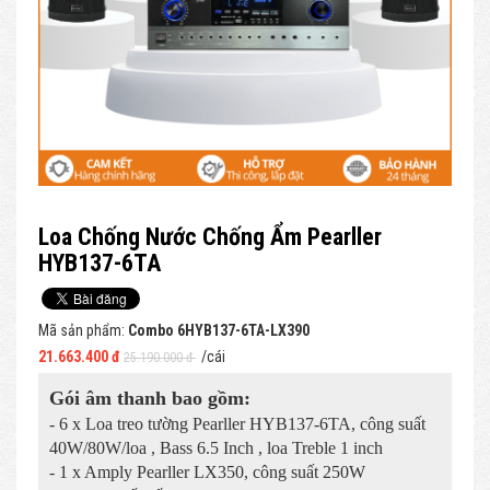
Loa Chống Nước Chống Ẩm Pearller
HYB137-6TA
Mã sản phẩm:
Combo 6HYB137-6TA-LX390
21.663.400 đ
/cái
25.190.000 đ
Gói âm thanh bao gồm:
- 6 x Loa treo tường Pearller HYB137-6TA, công suất
40W/80W/loa , Bass 6.5 Inch , loa Treble 1 inch
- 1 x Amply Pearller LX350, công suất 250W