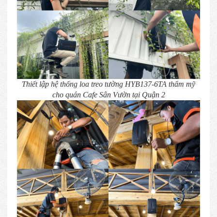
Thiết lập hệ thống loa treo tường HYB137-6TA thẩm mỹ
cho quán Cafe Sân Vườn tại Quận 2