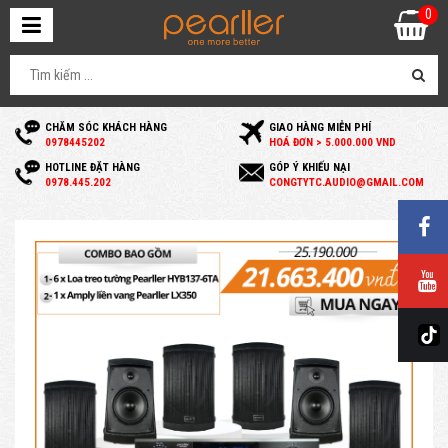
0
CHĂM SÓC KHÁCH HÀNG
GIAO HÀNG MIỄN PHÍ
0
978445202
HOÁ ĐƠN > 5.000.000 VND
HOTLINE ĐẶT HÀNG
GÓP Ý KHIẾU NẠI
0
978.445.202
C
ONGTYTC.AUDIO@GMAIL.COM