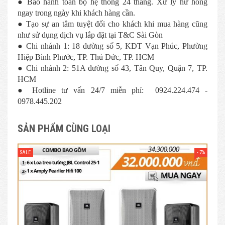
● Bảo hành toàn bộ hệ thống 24 tháng. Xử lý hư hỏng
ngay trong ngày khi khách hàng cần.
● Tạo sự an tâm tuyệt đối cho khách khi mua hàng cũng
như sử dụng dịch vụ lắp đặt tại T&C Sài Gòn
● Chi nhánh 1: 18 đường số 5, KĐT Vạn Phúc, Phường
Hiệp Bình Phước, TP. Thủ Đức, TP. HCM
● Chi nhánh 2: 51A đường số 43, Tân Quy, Quận 7, TP.
HCM
● Hotline tư vấn 24/7 miễn phí: 0924.224.474 -
0978.445.202
SẢN PHẨM CÙNG LOẠI
- 7%
SALE
SAL