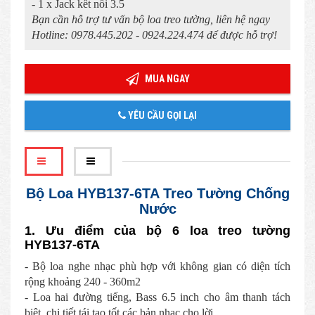
- 1 x Jack kết nối 3.5
Bạn cần hỗ trợ tư vấn bộ loa treo tường, liên hệ ngay
Hotline: 0978.445.202 - 0924.224.474 để được hỗ trợ!
MUA NGAY
YÊU CẦU GỌI LẠI
Bộ Loa HYB137-6TA Treo Tường Chống
Nước
1. Ưu điểm của bộ 6 loa treo tường
HYB137-6TA
- Bộ loa nghe nhạc phù hợp với không gian có diện tích
rộng khoảng 240 - 360m2
- Loa hai đường tiếng, Bass 6.5 inch cho âm thanh tách
biệt, chi tiết tái tạo tốt các bản nhạc cho lời