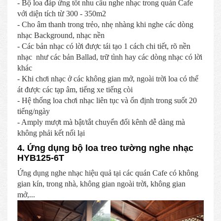
- Bộ loa đáp ứng tốt nhu cầu nghe nhạc trong quán Cafe
với diện tích từ 300 - 350m2
- Cho âm thanh trong trẻo, nhẹ nhàng khi nghe các dòng
nhạc Background, nhạc nền
- Các bản nhạc có lời được tái tạo 1 cách chi tiết, rõ nền
nhạc như các bản Ballad, trữ tình hay các dòng nhạc có lời
khác
- Khi chơi nhạc ở các không gian mở, ngoài trời loa có thể
át được các tạp âm, tiếng xe tiếng còi
- Hệ thống loa chơi nhạc liên tục và ổn định trong suốt 20
tiếng/ngày
- Amply mượt mà bật/tắt chuyển đổi kênh dễ dàng mà
không phải kết nối lại
4. Ứng dụng bộ loa treo tường nghe nhạc
HYB125-6T
Ứng dụng nghe nhạc hiệu quả tại các quán Cafe có không
gian kín, trong nhà, không gian ngoài trời, không gian
mở,...