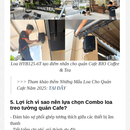
Loa HYB125-6T tạo điểm nhấn cho quán Cafe RIO Coffee
& Tea
>>> Tham khảo thêm Những Mẫu Loa Cho Quán
Cafe Năm 2025:
TẠI ĐÂY
5. Lợi ích vì sao nên lựa chọn Combo loa
treo tường quán Cafe?
- Đảm bảo sự phối ghép tương thích giữa các thiết bị âm
thanh
- Tiết kiệm chi phí, giá thành ưu đãi