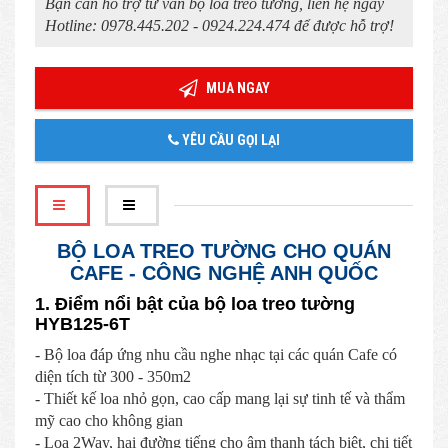
Bạn cần hỗ trợ tư vấn bộ loa treo tường, liên hệ ngay
Hotline: 0978.445.202 - 0924.224.474 để được hỗ trợ!
MUA NGAY
YÊU CẦU GỌI LẠI
BỘ LOA TREO TƯỜNG CHO QUÁN
CAFE - CÔNG NGHỆ ANH QUỐC
​​​​​1. Điểm nổi bật của bộ loa treo tường
HYB125-6T
- Bộ loa đáp ứng nhu cầu nghe nhạc tại các quán Cafe có
diện tích từ 300 - 350m2
- Thiết kế loa nhỏ gọn, cao cấp mang lại sự tinh tế và thẩm
mỹ cao cho không gian
- Loa 2Way, hai đường tiếng cho âm thanh tách biệt, chi tiết