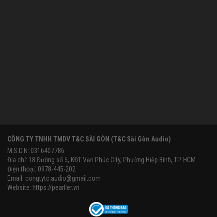
CÔNG TY TNHH TMDV T&C SÀI GÒN (T&C Sài Gòn Audio)
M.S.D.N: 0316407786
Địa chỉ: 18 Đường số 5, KĐT Vạn Phúc City, Phường Hiệp Bình, TP. HCM
Điện thoại: 0978-445-202
Email:
congtytc.audio@gmail.com
Website:
https://pearller.vn