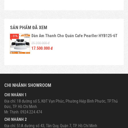
SẢN PHẨM ĐÃ XEM
Dàn Âm Thanh Cho Quán Cafe Pearller HYB125-6T
- 31%
25.200.000 đ
17.500.000 đ
CHI NHÁNH SHOWROOM
CHI NHÁNH 1
Địa chỉ: 18 đường số 5, KĐT Vạn Phúc, Phường Hiệp Bình Phước, TP.Thủ
Đức, TP. Hồ Chí Minh.
Mr. Thịnh: 0924.224.474
CHI NHÁNH 2
Địa chỉ: 51A đường số 43, Tân Quy, Quận 7, TP. Hồ Chí Minh