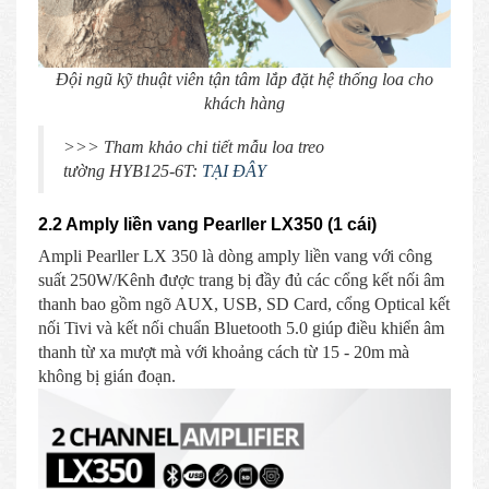
Đội ngũ kỹ thuật viên tận tâm lắp đặt hệ thống loa cho
khách hàng
>>> Tham khảo chi tiết mẫu loa treo
tường HYB125-6T:
TẠI ĐÂY
2.2 Amply liền vang Pearller LX350 (1 cái)
Ampli Pearller LX 350 là dòng amply liền vang với công
suất 250W/Kênh được trang bị đầy đủ các cổng kết nối âm
thanh bao gồm ngõ AUX, USB, SD Card, cổng Optical kết
nối Tivi và kết nối chuẩn Bluetooth 5.0 giúp điều khiển âm
thanh từ xa mượt mà với khoảng cách từ 15 - 20m mà
không bị gián đoạn.