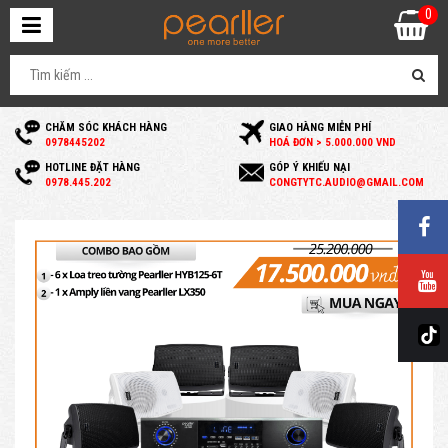
0
CHĂM SÓC KHÁCH HÀNG
GIAO HÀNG MIỄN PHÍ
0
978445202
HOÁ ĐƠN > 5.000.000 VND
HOTLINE ĐẶT HÀNG
GÓP Ý KHIẾU NẠI
0
978.445.202
C
ONGTYTC.AUDIO@GMAIL.COM