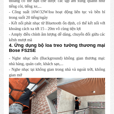
thoáng có thể hạn chế được các tạp âm xung quanh như
tiếng còi, tiếng xe,...
- Công suất 16W/32W/loa hoạt động liên tục và bền bỉ
trong suốt 20 tiếng/ngày
- Kết nối phát nhạc từ Bluetooth ổn định, có thể kết nối với
khoảng cách xa tới 15 - 20m vô cùng tiện lợi
- Amply điều chỉnh âm lượng dễ dàng, chuyển đổi giữa các
kênh mượt mà
4. Ứng dụng bộ loa treo tường thương mại
Bose FS2SE
- Nghe nhạc nền (Background) không gian thương mại:
nhà hàng, quán cafe, khách sạn,...
- Nghe nhạc tại không gian trong nhà và ngoài trời, không
gian mở