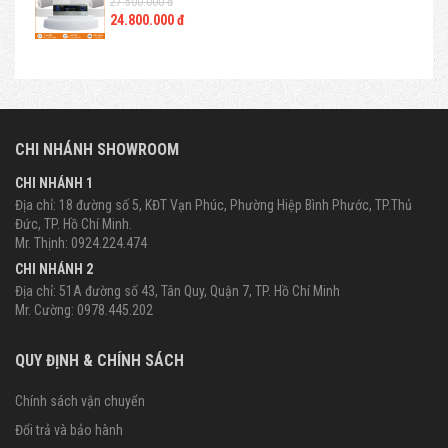
27.500.000 đ
24.800.000 đ
CHI NHÁNH SHOWROOM
CHI NHÁNH 1
Địa chỉ: 18 đường số 5, KĐT Vạn Phúc, Phường Hiệp Bình Phước, TP.Thủ
Đức, TP. Hồ Chí Minh.
Mr. Thịnh: 0924.224.474
CHI NHÁNH 2
Địa chỉ: 51A đường số 43, Tân Quy, Quận 7, TP. Hồ Chí Minh
Mr. Cường: 0978.445.202
QUY ĐỊNH & CHÍNH SÁCH
Chính sách vận chuyển
Đổi trả và bảo hành