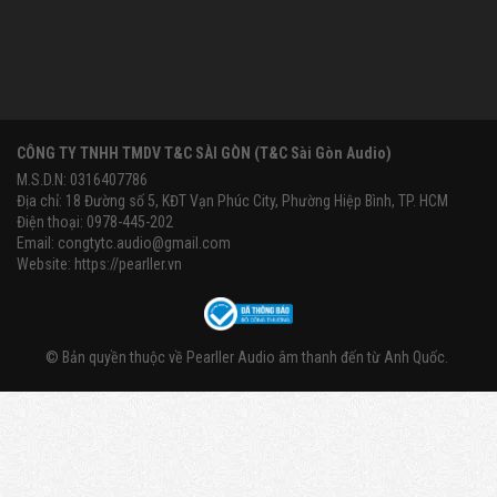
CÔNG TY TNHH TMDV T&C SÀI GÒN (T&C Sài Gòn Audio)
M.S.D.N: 0316407786
Địa chỉ: 18 Đường số 5, KĐT Vạn Phúc City, Phường Hiệp Bình, TP. HCM
Điện thoại: 0978-445-202
Email:
congtytc.audio@gmail.com
Website:
https://pearller.vn
© Bản quyền thuộc về
Pearller Audio âm thanh đến từ Anh Quốc
.