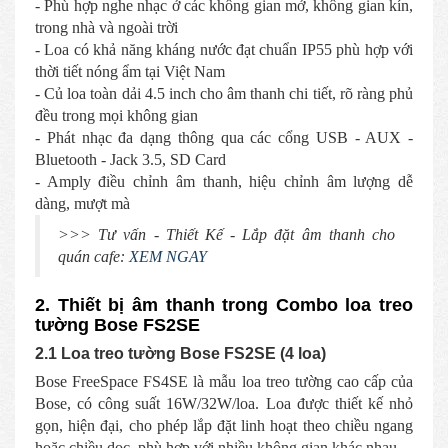
- Phù hợp nghe nhạc ở các không gian mở, không gian kín,
trong nhà và ngoài trời
- Loa có khả năng kháng nước đạt chuẩn IP55 phù hợp với
thời tiết nóng ẩm tại Việt Nam
- Củ loa toàn dải 4.5 inch cho âm thanh chi tiết, rõ ràng phủ
đều trong mọi không gian
- Phát nhạc đa dạng thông qua các cổng USB - AUX -
Bluetooth - Jack 3.5, SD Card
- Amply điều chỉnh âm thanh, hiệu chỉnh âm lượng dễ
dàng, mượt mà
>>> Tư vấn - Thiết Kế - Lắp đặt âm thanh cho
quán cafe:
XEM NGAY
2. Thiết bị âm thanh trong Combo loa treo
tường Bose FS2SE
2.1 Loa treo tường Bose FS2SE (4 loa)
Bose FreeSpace FS4SE là mẫu loa treo tường cao cấp của
Bose, có công suất 16W/32W/loa. Loa được thiết kế nhỏ
gọn, hiện đại, cho phép lắp đặt linh hoạt theo chiều ngang
hoặc chiều dọc, phù hợp với nhiều không gian khác nhau.