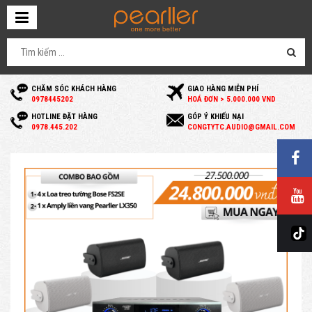
CHĂM SÓC KHÁCH HÀNG
GIAO HÀNG MIỄN PHÍ
0
978445202
HOÁ ĐƠN > 5.000.000 VND
HOTLINE ĐẶT HÀNG
GÓP Ý KHIẾU NẠI
0
978.445.202
C
ONGTYTC.AUDIO@GMAIL.COM