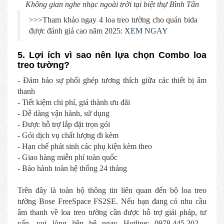
Không gian nghe nhạc ngoài trời tại biệt thự Bình Tân
>>>Tham khảo ngay 4 loa treo tường cho quán bida
được đánh giá cao năm 2025:
XEM NGAY
5. Lợi ích vì sao nên lựa chọn Combo loa
treo tường?
- Đảm bảo sự phối ghép tương thích giữa các thiết bị âm
thanh
- Tiết kiệm chi phí, giá thành ưu đãi
- Dễ dàng vận hành, sử dụng
- Được hỗ trợ lắp đặt trọn gói
- Gói dịch vụ chất lượng đi kèm
- Hạn chế phát sinh các phụ kiện kèm theo
- Giao hàng miễn phí toàn quốc
- Bảo hành toàn hệ thống 24 tháng
Trên đây là toàn bộ thông tin liên quan đến bộ loa treo
tường Bose FreeSpace FS2SE. Nếu bạn đang có nhu cầu
âm thanh về loa treo tường cần được hỗ trợ giải pháp, tư
vấn, vui lòng liên hệ ngay Hotline: 0978.445.202 -