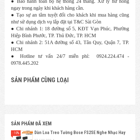
● Bảo hành toàn bộ hệ thống 24 tháng. Xử lý hư hỏng
ngay trong ngày khi khách hàng cần.
● Tạo sự an tâm tuyệt đối cho khách khi mua hàng cũng
như sử dụng dịch vụ lắp đặt tại T&C Sài Gòn
● Chi nhánh 1: 18 đường số 5, KĐT Vạn Phúc, Phường
Hiệp Bình Phước, TP. Thủ Đức, TP. HCM
● Chi nhánh 2: 51A đường số 43, Tân Quy, Quận 7, TP.
HCM
● Hotline tư vấn 24/7 miễn phí: 0924.224.474 -
0978.445.202
SẢN PHẨM CÙNG LOẠI
SẢN PHẨM ĐÃ XEM
Dàn Loa Treo Tường Bose FS2SE Nghe Nhạc Hay
- 10%