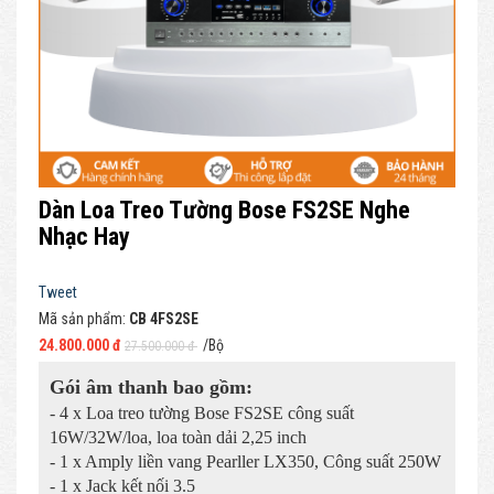
Dàn Loa Treo Tường Bose FS2SE Nghe
Nhạc Hay
Tweet
Mã sản phẩm:
CB 4FS2SE
24.800.000 đ
/Bộ
27.500.000 đ
Gói âm thanh bao gồm:
- 4 x Loa treo tường Bose FS2SE công suất
16W/32W/loa, loa toàn dải 2,25 inch
- 1 x Amply liền vang Pearller LX350, Công suất 250W
- 1 x Jack kết nối 3.5