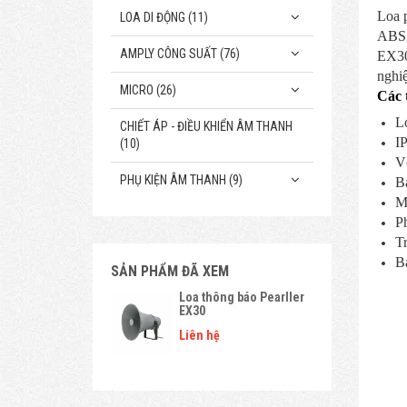
Loa 
LOA DI ĐỘNG (11)
ABS b
AMPLY CÔNG SUẤT (76)
EX30
nghiệ
MICRO (26)
Các 
Lo
CHIẾT ÁP - ĐIỀU KHIỂN ÂM THANH
IP
(10)
V
PHỤ KIỆN ÂM THANH (9)
B
Mà
Ph
T
B
SẢN PHẨM ĐÃ XEM
Loa thông báo Pearller
EX30
Liên hệ