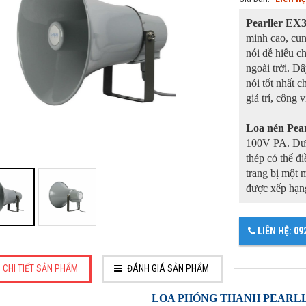
Pearller EX
minh cao, cun
nói dễ hiểu c
ngoài trời. Đ
nói tốt nhất 
giả trí, công v
Loa nén Pea
100V PA. Đượ
thép có thể đ
trang bị một 
được xếp hạn
LIÊN HỆ: 09
CHI TIẾT SẢN PHẨM
ĐÁNH GIÁ SẢN PHẨM
LOA PHÓNG THANH PEARLL