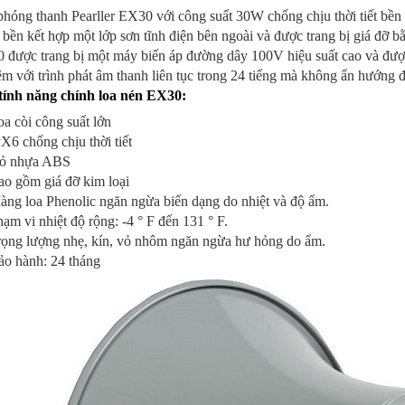
phóng thanh Pearller EX30 với công suất 30W chống chịu thời tiết bề
ền kết hợp một lớp sơn tĩnh điện bên ngoài và được trang bị giá đỡ bằ
 được trang bị một máy biến áp đường dây 100V hiệu suất cao và đư
m với trình phát âm thanh liên tục trong 24 tiếng mà không ẩn hướng
tính năng chính loa nén EX30:
a còi công suất lớn
X6 chống chịu thời tiết
ỏ nhựa ABS
ao gồm giá đỡ kim loại
ng loa Phenolic ngăn ngừa biến dạng do nhiệt và độ ẩm.
ạm vi nhiệt độ rộng: -4 ° F đến 131 ° F.
rọng lượng nhẹ, kín, vỏ nhôm ngăn ngừa hư hỏng do ẩm.
ảo hành: 24 tháng