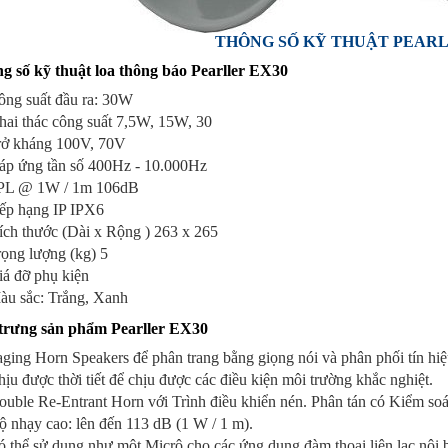
THÔNG SỐ KỸ THUẬT PEARL
g số kỹ thuật loa thông báo Pearller EX30
ông suất đầu ra: 30W
hai thác công suất 7,5W, 15W, 30
rở kháng 100V, 70V
áp ứng tần số 400Hz - 10.000Hz
PL @ 1W / 1m 106dB
ếp hạng IP IPX6
ích thước (Dài x Rộng ) 263 x 265
ọng lượng (kg) 5
iá đỡ phụ kiện
àu sắc: Trắng, Xanh
trưng sản phẩm Pearller EX30
ging Horn Speakers để phân trang bằng giọng nói và phân phối tín hiệu
ịu được thời tiết để chịu được các điều kiện môi trường khắc nghiệt.
uble Re-Entrant Horn với Trình điều khiển nén. Phân tán có Kiểm soá
 nhạy cao: lên đến 113 dB (1 W / 1 m).
 thể sử dụng như một Micrô cho các ứng dụng đàm thoại liên lạc nội 