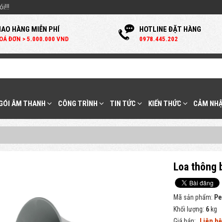
i!!!
IAO HÀNG MIỄN PHÍ
HOTLINE ĐẶT HÀNG
OÁ ĐƠN > 5.000.000 VND
0
978.445.202
 GÓI ÂM THANH
CÔNG TRÌNH
TIN TỨC
KIẾN THỨC
CẢM NHẬ
Loa thông 
Mã sản phẩm:
Pe
Khối lượng:
6
kg
Giá bán:
Liên h