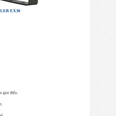
LER EX30
 giai điệu.
t.
bộ.