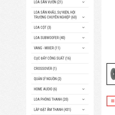
LOA SÂN VƯỜN (21)
LOA SÂN KHẤU, SỰ KIỆN, HỘI
TRƯỜNG CHUYÊN NGHIỆP (60)
LOA CỘT (3)
LOA SUBWOOFER (40)
VANG - MIXER (11)
CỤC ĐẨY CÔNG SUẤT (16)
CROSSOVER (1)
QUẢN LÝ NGUỒN (2)
HOME AUDIO (6)
LOA PHÓNG THANH (20)
LẮP ĐẶT ÂM THANH (431)