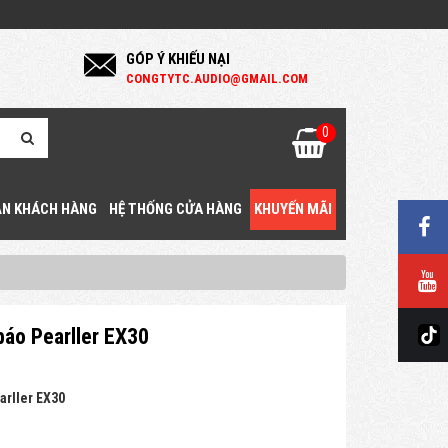
GÓP Ý KHIẾU NẠI
C
ONGTYTC.AUDIO@GMAIL.COM
0
N KHÁCH HÀNG
HỆ THỐNG CỬA HÀNG
KHUYẾN MÃI
báo Pearller EX30
arller EX30
ệ