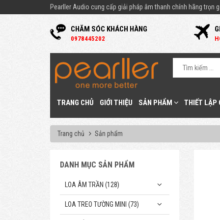
Pearller Audio cung cấp giải pháp âm thanh chính hãng trọn gó
CHĂM SÓC KHÁCH HÀNG
G
0
978445202
H
TRANG CHỦ
GIỚI THIỆU
SẢN PHẨM
THIẾT LẬP
Trang chủ
Sản phẩm
DANH MỤC SẢN PHẨM
LOA ÂM TRẦN (128)
LOA TREO TƯỜNG MINI (73)