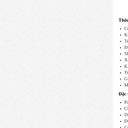
Thôn
C
K
T
Đ
S
X
K
Tr
G
M
Đặc 
Pa
Ch
Do
Độ
Có