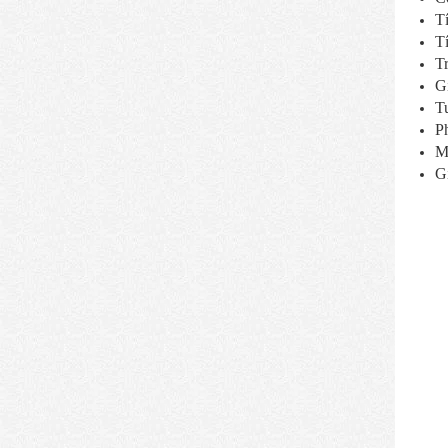
Tí
Tí
T
G
T
Ph
Mà
Gi