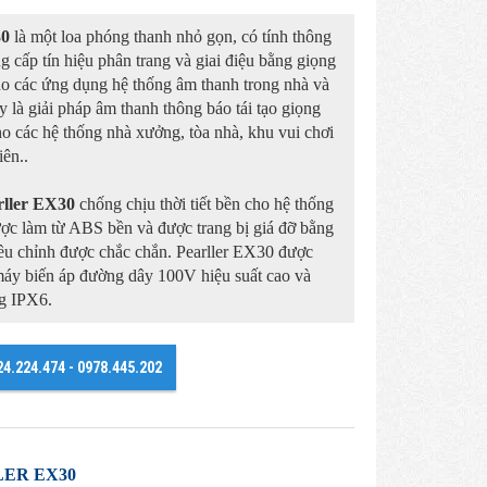
30
là một loa phóng thanh nhỏ gọn, có tính thông
g cấp tín hiệu phân trang và giai điệu bằng giọng
ho các ứng dụng hệ thống âm thanh trong nhà và
ây là giải pháp âm thanh thông báo tái tạo giọng
cho các hệ thống nhà xưởng, tòa nhà, khu vui chơi
iên..
rller EX30
chống chịu thời tiết bền cho hệ thống
c làm từ ABS bền và được trang bị giá đỡ bằng
iều chỉnh được chắc chắn. Pearller EX30 được
máy biến áp đường dây 100V hiệu suất cao và
g IPX6.
24.224.474 - 0978.445.202
ER EX30