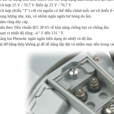
ch hợp 25 V / 70,7 V Biến áp 25 V / 70,7 V
ch hợp (Kiểu "T") với vòi nguồn có thể điều chỉnh tuốc nơ vít (kiểu 8
rọng lượng nhẹ, kín, vỏ nhôm ngăn ngừa hư hỏng do ẩm.
iảm căng dây cáp.
uân theo Tiêu chuẩn IEC IP-65 về khả năng chống bụi và chống ẩm.
ạm vi nhiệt độ rộng: -4 ° F đến 131 ° F.
ng loa Phenolic ngăn ngừa biến dạng do nhiệt và độ ẩm.
á đỡ bằng thép không gỉ để dễ dàng lắp đặt và nhắm mục tiêu trong các