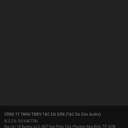
CÔNG TY TNHH TMDV T&C SÀI GÒN (T&C Sài Gòn Audio)
M.S.D.N: 0316407786
Địa chỉ: 18 Đường số 5, KĐT Vạn Phúc City, Phường Hiệp Bình, TP. HCM