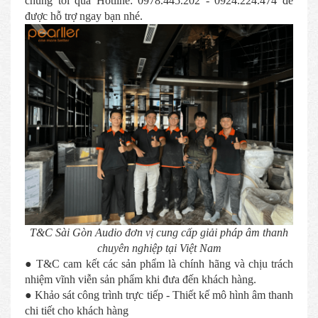
chúng tôi qua Hotline: 0978.445.202 - 0924.224.474 để
được hỗ trợ ngay bạn nhé.
T&C Sài Gòn Audio đơn vị cung cấp giải pháp âm thanh
chuyên nghiệp tại Việt Nam
● T&C cam kết các sản phẩm là chính hãng và chịu trách
nhiệm vĩnh viễn sản phẩm khi đưa đến khách hàng.
● Khảo sát công trình trực tiếp - Thiết kế mô hình âm thanh
chi tiết cho khách hàng