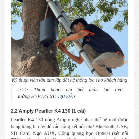
Kỹ thuật viên tận tâm lắp đặt hệ thống loa cho khách hàng
>>> Tham khảo chi tiết mẫu loa treo
tường
HYB125-6T:
TẠI ĐÂY
2.2 Amply Pearller K4 130 (1 cái)
Pearller K4 130 dòng Amply nghe nhạc thế hệ mới được
hãng trang bị đầy đủ các cổng kết nối như Bluetooth, USB,
SD Card, Ngõ AUX, Cổng quang học Optical (kết nối