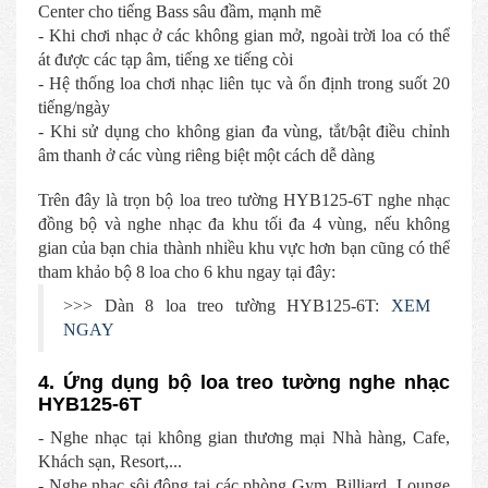
Center cho tiếng Bass sâu đầm, mạnh mẽ
- Khi chơi nhạc ở các không gian mở, ngoài trời loa có thể
át được các tạp âm, tiếng xe tiếng còi
- Hệ thống loa chơi nhạc liên tục và ổn định trong suốt 20
tiếng/ngày
- Khi sử dụng cho không gian đa vùng, tắt/bật điều chỉnh
âm thanh ở các vùng riêng biệt một cách dễ dàng
Trên đây là trọn bộ loa treo tường HYB125-6T nghe nhạc
đồng bộ và nghe nhạc đa khu tối đa 4 vùng, nếu không
gian của bạn chia thành nhiều khu vực hơn bạn cũng có thể
tham khảo bộ 8 loa cho 6 khu ngay tại đây:
>>> Dàn 8 loa treo tường HYB125-6T:
XEM
NGAY
4. Ứng dụng bộ loa treo tường nghe nhạc
HYB125-6T
- Nghe nhạc tại không gian thương mại Nhà hàng, Cafe,
Khách sạn, Resort,...
- Nghe nhạc sôi động tại các phòng Gym, Billiard, Lounge