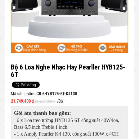
Bộ 6 Loa Nghe Nhạc Hay Pearller HYB125-
6T
Mã sản phẩm:
CB 6HYB125-6T-K4130
21.749.400 đ
/Bộ
25.290.000 đ
Gói âm thanh bao gồm:
- 6 x Loa treo tường HYB125-6T công suất 40W/loa,
Bass 6.5 inch Treble 1 inch
- 1 x Amply Pearller K4 130, công suất 130W x 4CH