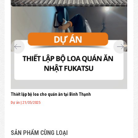
Lắp Đặt Bộ Loa Treo Tường Ngoài Trời Cho Nhà Hàng Tại
Bộ 
Tp.HCM
Dự á
Dự án | 21/05/2025
SẢN PHẨM CÙNG LOẠI